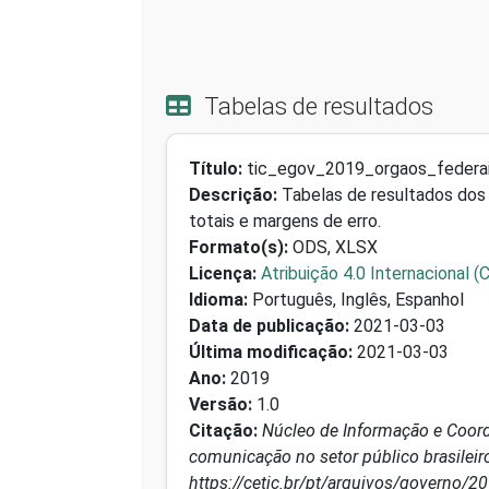
Tabelas de resultados
Título:
tic_egov_2019_orgaos_federai
Descrição:
Tabelas de resultados dos 
totais e margens de erro.
Formato(s):
ODS, XLSX
Licença:
Atribuição 4.0 Internacional (
Idioma:
Português, Inglês, Espanhol
Data de publicação:
2021-03-03
Última modificação:
2021-03-03
Ano:
2019
Versão:
1.0
Citação:
Núcleo de Informação e Coord
comunicação no setor público brasileir
https://cetic.br/pt/arquivos/governo/2