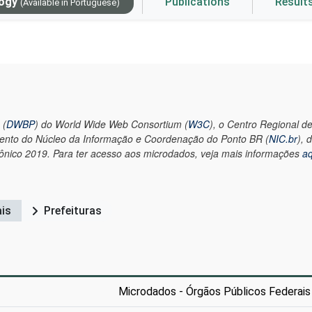
logy
Publications
Result
(Available in Portuguese)
 (
DWBP
) do World Wide Web Consortium (
W3C
), o Centro Regional 
ento do Núcleo da Informação e Coordenação do Ponto BR (
NIC.br
), 
nico 2019. Para ter acesso aos microdados, veja mais informações
aq
ais
Prefeituras
Microdados - Órgãos Públicos Federais