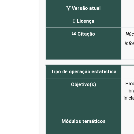
Versão atual
Licença
Citação
Núc
info
Tipo de operação estatística
Pro
Objetivo(s)
br
inic
Módulos temáticos