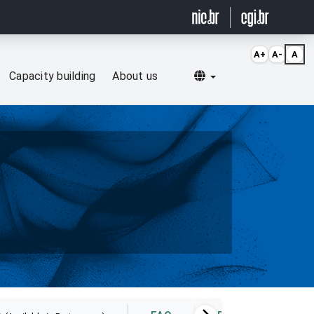
A+
A-
A
Selecionar idioma
Capacity building
About us