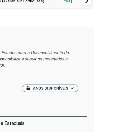
s
FAQ
Data visualization
(Available in Portuguese)
de Estudos para o Desenvolvimento da
disponibiliza a seguir os metadados
e
ui
.
ANOS DISPONÍVEIS
 e Estaduais