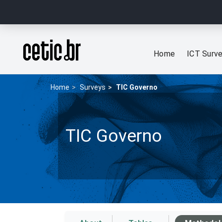
Ir para o conteúdo
Página inicial
Home
ICT Surv
Home
Surveys
TIC Governo
TIC Governo