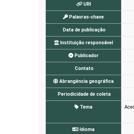
URI
Palavras-chave
Data de publicação
Instituição responsável
Publicador
Contato
Abrangência geográfica
Periodicidade de coleta
Tema
Aces
Idioma