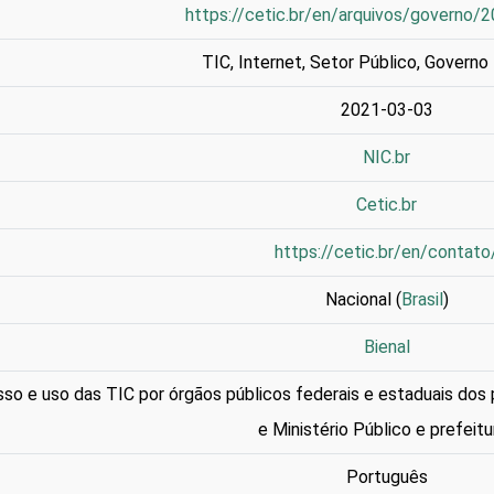
https://cetic.br/en/arquivos/governo/
TIC
,
Internet
,
Setor Público
,
Governo 
2021-03-03
NIC.br
Cetic.br
https://cetic.br/en/contato
Nacional (
Brasil
)
Bienal
so e uso das TIC por órgãos públicos federais e estaduais dos p
e Ministério Público e prefeitu
Português