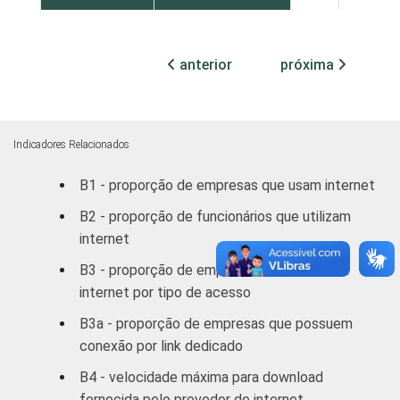
automotores e
motocicletas
anterior
próxima
Transporte,
armazenagem e
98
2
correio
Indicadores Relacionados
Alojamento e
82
7
B1 - proporção de empresas que usam internet
alimentação
B2 - proporção de funcionários que utilizam
Atividades
internet
imobiliárias;
B3 - proporção de empresas com acesso à
Atividades
internet por tipo de acesso
profissionais,
científicas e
B3a - proporção de empresas que possuem
técnicas;
92
3
conexão por link dedicado
Atividades
B4 - velocidade máxima para download
administrativas
fornecida pelo provedor de internet