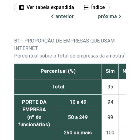
Ver tabela expandida
Índice
anterior
próxima
B1 - PROPORÇÃO DE EMPRESAS QUE USAM
INTERNET
1
Percentual sobre o total de empresas da amostra
Percentual (%)
Sim
Não
Total
95
3
PORTE DA
10 a 49
94
3
EMPRESA
(nº de
50 a 249
99
1
funcionários)
250 ou mais
100
-