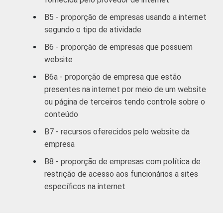
e
serviços
B5 - proporção de empresas usando a internet
complementares
segundo o tipo de atividade
B6 - proporção de empresas que possuem
Informação e
website
comunicação;
Artes, cultura,
B6a - proporção de empresa que estão
esporte
presentes na internet por meio de um website
99
-
e recreação;
ou página de terceiros tendo controle sobre o
Outras
conteúdo
atividades de
B7 - recursos oferecidos pelo website da
serviços
empresa
1
Base ponderada: 5.000 empresas com 10 ou
B8 - proporção de empresas com política de
mais funcionários, que constituem os
restrição de acesso aos funcionários a sites
seguintes segmentos da CNAE 2.0: seção C,
específicos na internet
F, G, H, I, J, L, M, N, R e S. Respostas
referentes aos meses de setembro a
dezembro de 2010