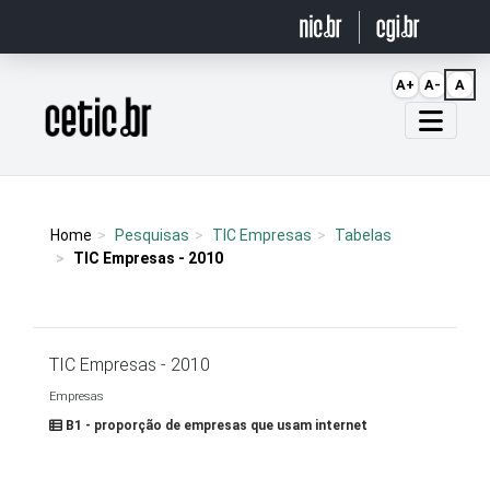
Ir para o conteúdo
A+
A-
A
Página inicial
Home
Pesquisas
TIC Empresas
Tabelas
TIC Empresas - 2010
TIC Empresas - 2010
Empresas
B1 - proporção de empresas que usam internet