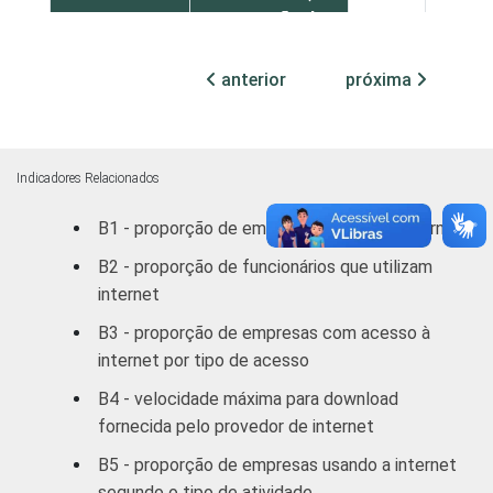
reparação de
veículos
automotores,
94
3
anterior
próxima
objetos
pessoais
e domésticos
Indicadores Relacionados
Transporte,
B1 - proporção de empresas que usam internet
Armazenagem
97
1
e
B2 - proporção de funcionários que utilizam
Comunicações
internet
B3 - proporção de empresas com acesso à
Atividades
internet por tipo de acesso
imobiliárias,
aluguéis e
B4 - velocidade máxima para download
98
2
serviços
fornecida pelo provedor de internet
prestados às
B5 - proporção de empresas usando a internet
empresas
segundo o tipo de atividade