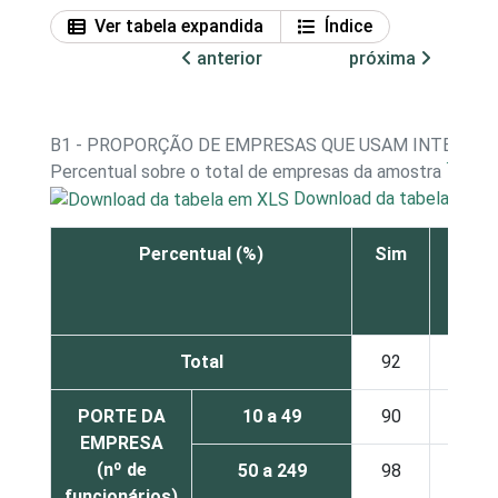
Ver tabela expandida
Índice
anterior
próxima
B1 - PROPORÇÃO DE EMPRESAS QUE USAM INTERNET
1
Percentual sobre o total de empresas da amostra
Download da tabela em X
Percentual (%)
Sim
Não
Total
92
3
PORTE DA
10 a 49
90
3
EMPRESA
(nº de
50 a 249
98
2
funcionários)