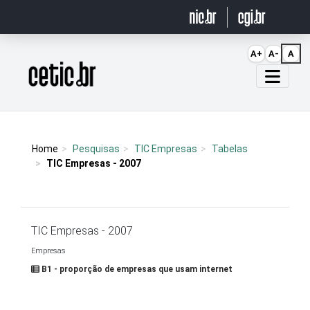
Ir para o conteúdo
A+
A-
A
Página inicial
Home
Pesquisas
TIC Empresas
Tabelas
TIC Empresas - 2007
TIC Empresas - 2007
Empresas
B1 - proporção de empresas que usam internet