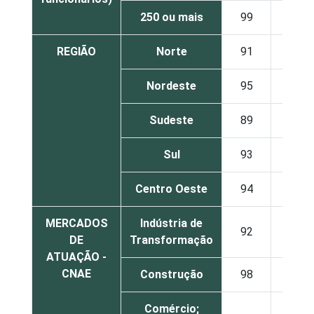
250 ou mais
99
1
REGIÃO
Norte
91
2
Nordeste
95
3
Sudeste
89
3
Sul
93
3
Centro Oeste
94
4
MERCADOS
Indústria de
92
3
DE
Transformação
ATUAÇÃO -
CNAE
Construção
98
1
Comércio;