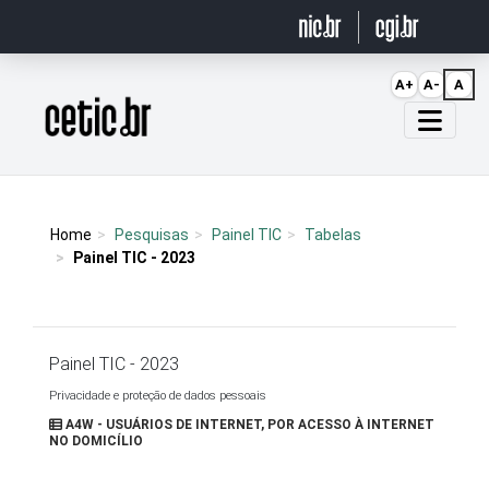
Ir para o conteúdo
A+
A-
A
Página inicial
Home
Pesquisas
Painel TIC
Tabelas
Painel TIC - 2023
Painel TIC - 2023
Privacidade e proteção de dados pessoais
A4W - USUÁRIOS DE INTERNET, POR ACESSO À INTERNET
NO DOMICÍLIO