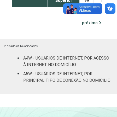
Superior
99
1
FAIXA ETÁRIA
De 16 a 24
96
4
anos
próxima
De 25 a 34
98
2
anos
Indicadores Relacionados
De 35 a 44
100
0
anos
A4W - USUÁRIOS DE INTERNET, POR ACESSO
À INTERNET NO DOMICÍLIO
De 45 a 59
99
1
A5W - USUÁRIOS DE INTERNET, POR
anos
PRINCIPAL TIPO DE CONEXÃO NO DOMICÍLIO
De 60 anos
98
2
ou mais
CLASSE
AB
99
1
SOCIAL