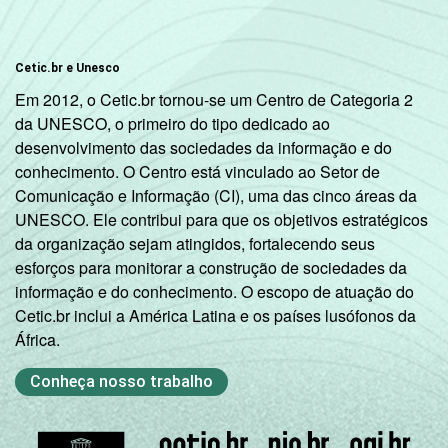
C
99
1
DE
96
4
Cetic.br e Unesco
Em 2012, o Cetic.br tornou-se um Centro de Categoria 2
URBANO X
Urbana
99
1
da UNESCO, o primeiro do tipo dedicado ao
RURAL
desenvolvimento das sociedades da informação e do
Rural
93
7
conhecimento. O Centro está vinculado ao Setor de
Comunicação e Informação (CI), uma das cinco áreas da
COR OU RAÇA
Branca
99
1
UNESCO. Ele contribui para que os objetivos estratégicos
da organização sejam atingidos, fortalecendo seus
Preta
98
2
esforços para monitorar a construção de sociedades da
informação e do conhecimento. O escopo de atuação do
Parda
98
2
Cetic.br inclui a América Latina e os países lusófonos da
África.
Amarela
95
5
Conheça nosso trabalho
Indígena
92
8