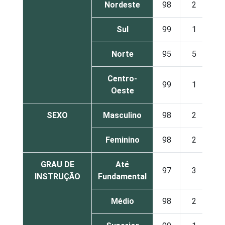
Nordeste
98
2
Sul
99
1
Norte
95
5
Centro-
99
1
Oeste
SEXO
Masculino
98
2
Feminino
98
2
GRAU DE
Até
97
3
INSTRUÇÃO
Fundamental
Médio
98
2