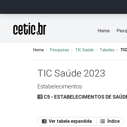
Ir para o conteúdo
Página inicial
Home
Pesq
Home
Pesquisas
TIC Saúde
Tabelas
TIC
TIC Saúde 2023
Estabelecimentos
C5 - ESTABELECIMENTOS DE SAÚD
Ver tabela expandida
Índice