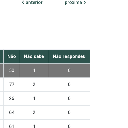
anterior
próxima
Não
Não sabe
Não respondeu
50
1
0
77
2
0
26
1
0
64
2
0
61
1
0