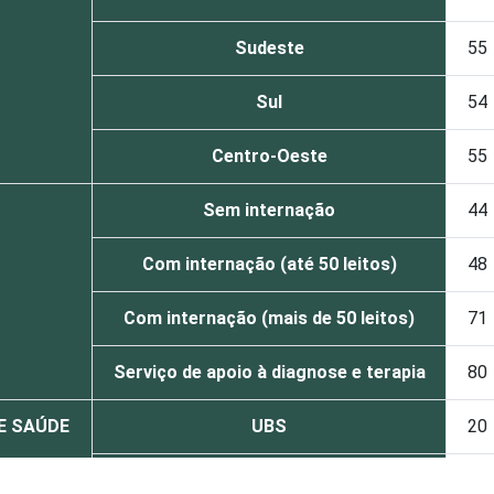
Sudeste
55
Sul
54
Centro-Oeste
55
Sem internação
44
Com internação (até 50 leitos)
48
Com internação (mais de 50 leitos)
71
Serviço de apoio à diagnose e terapia
80
DE SAÚDE
UBS
20
Não UBS
65