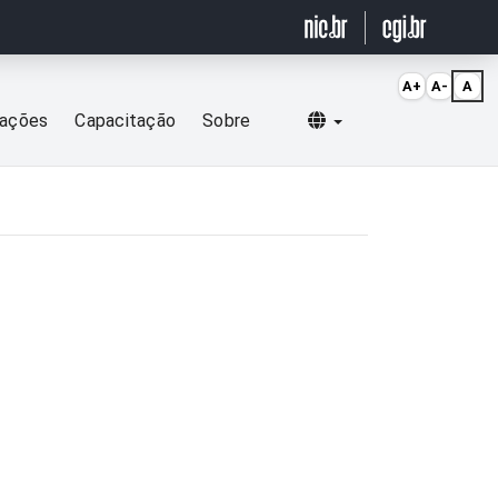
A+
A-
A
Selecionar idioma
cações
Capacitação
Sobre