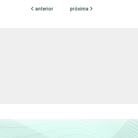
anterior
próxima
30
1
0
55
1
0
(Cetic.br), Pesquisa sobre o uso das
3.