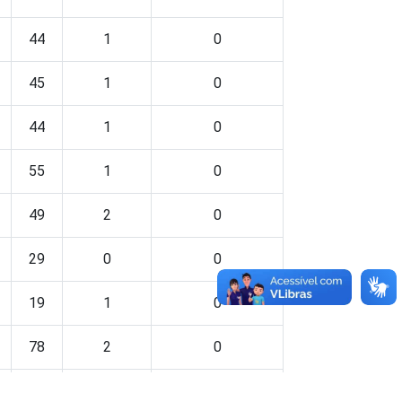
44
1
0
45
1
0
44
1
0
55
1
0
49
2
0
29
0
0
19
1
0
78
2
0
34
1
0