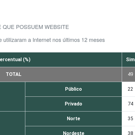
DE QUE POSSUEM WEBSITE
 utilizaram a Internet nos últimos 12 meses
ercentual (%)
Sim
TOTAL
49
Público
22
Privado
74
Norte
35
Nordeste
38