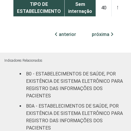
TIPO DE
Sem
40
59
ESTABELECIMENTO
internação
Com
internação
anterior
próxima
64
34
(até 50
leitos)
Com
Indicadores Relacionados
internação
84
16
B0 - ESTABELECIMENTOS DE SAÚDE, POR
(mais de
EXISTÊNCIA DE SISTEMA ELETRÔNICO PARA
50 leitos)
REGISTRO DAS INFORMAÇÕES DOS
PACIENTES
Serviço de
apoio à
B0A - ESTABELECIMENTOS DE SAÚDE, POR
71
28
diagnose e
EXISTÊNCIA DE SISTEMA ELETRÔNICO PARA
terapia
REGISTRO DAS INFORMAÇÕES DOS
PACIENTES