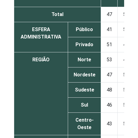
Total
47
52
ESFERA
Público
41
58
ADMINISTRATIVA
Privado
51
47
REGIÃO
Norte
53
47
Nordeste
47
52
Sudeste
48
50
Sul
46
53
Centro-
43
57
Oeste