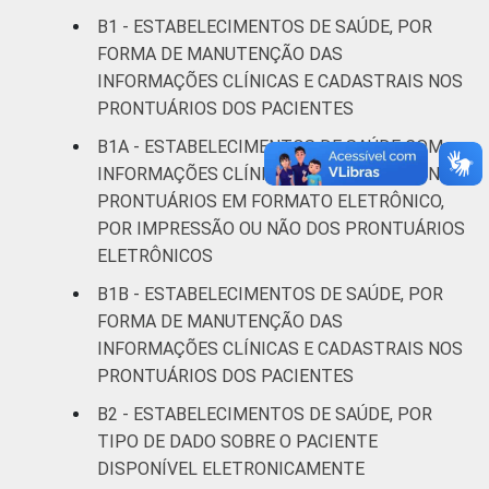
IDENTIFICAÇÃO DE
UBS
39
61
B1 - ESTABELECIMENTOS DE SAÚDE, POR
UNIDADE BÁSICA
FORMA DE MANUTENÇÃO DAS
DE SAÚDE
Não UBS
51
48
INFORMAÇÕES CLÍNICAS E CADASTRAIS NOS
PRONTUÁRIOS DOS PACIENTES
LOCALIZAÇÃO
Capital
55
45
B1A - ESTABELECIMENTOS DE SAÚDE COM
Interior
44
54
INFORMAÇÕES CLÍNICAS E CADASTRAIS NOS
PRONTUÁRIOS EM FORMATO ELETRÔNICO,
Fonte: CGI/NIC.br, Centro Regional de
POR IMPRESSÃO OU NÃO DOS PRONTUÁRIOS
Estudos para o Desenvolvimento da
ELETRÔNICOS
Sociedade da Informação (Cetic.br),
B1B - ESTABELECIMENTOS DE SAÚDE, POR
Pesquisa sobre o uso das tecnologias de
FORMA DE MANUTENÇÃO DAS
informação e comunicação nos
INFORMAÇÕES CLÍNICAS E CADASTRAIS NOS
estabelecimentos de saúde brasileiros - TIC
PRONTUÁRIOS DOS PACIENTES
Saúde 2019.
B2 - ESTABELECIMENTOS DE SAÚDE, POR
TIPO DE DADO SOBRE O PACIENTE
DISPONÍVEL ELETRONICAMENTE