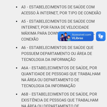
A3 - ESTABELECIMENTOS DE SAÚDE COM
Fonte: CGI/NIC.br, Centro Regional de
ACESSO À INTERNET, POR TIPO DE CONEXÃO
Estudos para o Desenvolvimento da
A5 - ESTABELECIMENTOS DE SAÚDE COM
Sociedade da Informação (Cetic.br),
INTERNET, POR FAIXA DE VELOCIDADE
Pesquisa sobre o uso das tecnologias de
MÁXIMA PARA DOWNLOAD DA PRINCIPAL
informação e comunicação nos
CONEXÃO
estabelecimentos de saúde brasileiros – TIC
Saúde 2018.
A6 - ESTABELECIMENTOS DE SAÚDE QUE
POSSUEM DEPARTAMENTO OU ÁREA DE
TECNOLOGIA DA INFORMAÇÃO
A6A - ESTABELECIMENTOS DE SAÚDE, POR
QUANTIDADE DE PESSOAS QUE TRABALHAM
NA ÁREA OU DEPARTAMENTO DE
TECNOLOGIA DA INFORMAÇÃO
A6B - ESTABELECIMENTOS DE SAÚDE, POR
EXISTÊNCIA DE PESSOAS QUE TRABALHAM
NA ÁREA OU DEPARTAMENTO DE