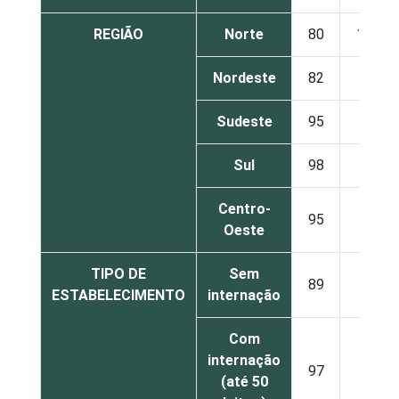
REGIÃO
Norte
80
16
Nordeste
82
8
Sudeste
95
1
Sul
98
1
Centro-
95
1
Oeste
TIPO DE
Sem
89
5
ESTABELECIMENTO
internação
Com
internação
97
1
(até 50