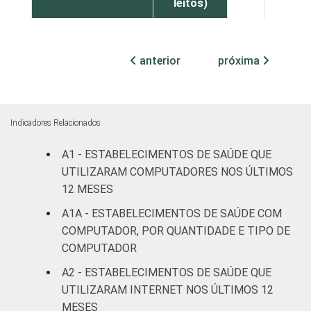
leitos)
Com
internação
anterior
próxima
100
0
(mais de
50 leitos)
Serviço de
Indicadores Relacionados
apoio à
96
1
A1 - ESTABELECIMENTOS DE SAÚDE QUE
diagnose e
terapia
UTILIZARAM COMPUTADORES NOS ÚLTIMOS
12 MESES
IDENTIFICAÇÃO DE
UBS
80
10
A1A - ESTABELECIMENTOS DE SAÚDE COM
UNIDADE BÁSICA
COMPUTADOR, POR QUANTIDADE E TIPO DE
DE SAÚDE
Não UBS
97
0
COMPUTADOR
A2 - ESTABELECIMENTOS DE SAÚDE QUE
LOCALIZAÇÃO
Capital
98
0
UTILIZARAM INTERNET NOS ÚLTIMOS 12
MESES
Interior
89
5