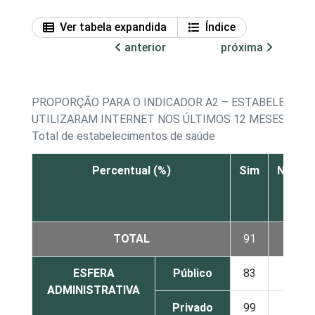
Ver tabela expandida
Índice
anterior
próxima
PROPORÇÃO PARA O INDICADOR A2 – ESTABELECIME
UTILIZARAM INTERNET NOS ÚLTIMOS 12 MESES
Total de estabelecimentos de saúde
Percentual (%)
Sim
Não
TOTAL
91
4
ESFERA
Público
83
8
ADMINISTRATIVA
Privado
99
0