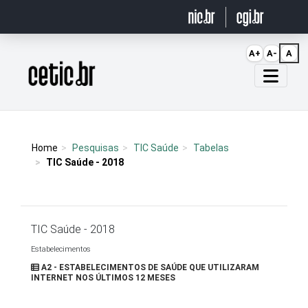
Ir para o conteúdo
A+
A-
A
Página inicial
Home
Pesquisas
TIC Saúde
Tabelas
TIC Saúde - 2018
TIC Saúde - 2018
Estabelecimentos
A2 - ESTABELECIMENTOS DE SAÚDE QUE UTILIZARAM
INTERNET NOS ÚLTIMOS 12 MESES