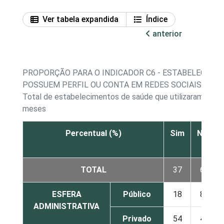
Ver tabela expandida
Índice
anterior
PROPORÇÃO PARA O INDICADOR C6 - ESTABELECIME
POSSUEM PERFIL OU CONTA EM REDES SOCIAIS
Total de estabelecimentos de saúde que utilizaram a Int
meses
Percentual (%)
Sim
Não
TOTAL
37
62
ESFERA
Público
18
80
ADMINISTRATIVA
Privado
54
46