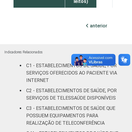
leitos)
Com
internação
anterior
52
46
(mais de
50 leitos)
Serviço de
Indicadores Relacionados
apoio à
51
48
C1 - ESTABELECIMENTOS DE SAÚDE, POR
diagnose e
terapia
SERVIÇOS OFERECIDOS AO PACIENTE VIA
INTERNET
LOCALIZAÇÃO
Capital
49
51
C2 - ESTABELECIMENTOS DE SAÚDE, POR
SERVIÇOS DE TELESSAÚDE DISPONÍVEIS
Interior
34
65
C3 - ESTABELECIMENTOS DE SAÚDE QUE
POSSUEM EQUIPAMENTOS PARA
Fonte: CGI.br/NIC.br, Centro Regional de
REALIZAÇÃO DE TELECONFERÊNCIA
Estudos para o Desenvolvimento da
Sociedade da Informação (Cetic.br),