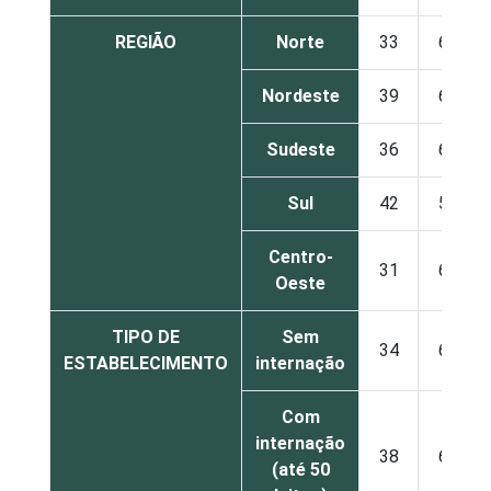
REGIÃO
Norte
33
66
Nordeste
39
60
Sudeste
36
63
Sul
42
58
Centro-
31
68
Oeste
TIPO DE
Sem
34
65
ESTABELECIMENTO
internação
Com
internação
38
61
(até 50