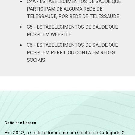
C4A - ESTABELECIMENTOS DE SAÚDE QUE
Pesquisa sobre o uso das tecnologias de
PARTICIPAM DE ALGUMA REDE DE
informação e comunicação nos
TELESSAÚDE, POR REDE DE TELESSAÚDE
estabelecimentos de saúde brasileiros - TIC
C5 - ESTABELECIMENTOS DE SAÚDE QUE
Saúde 2017.
POSSUEM WEBSITE
C6 - ESTABELECIMENTOS DE SAÚDE QUE
POSSUEM PERFIL OU CONTA EM REDES
SOCIAIS
Cetic.br e Unesco
Em 2012, o Cetic.br tornou-se um Centro de Categoria 2