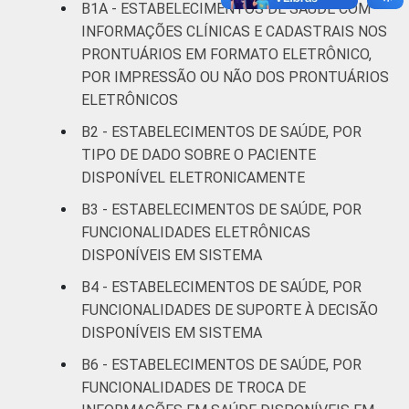
B1A - ESTABELECIMENTOS DE SAÚDE COM
LOCALIZAÇÃO
Capital
23
INFORMAÇÕES CLÍNICAS E CADASTRAIS NOS
PRONTUÁRIOS EM FORMATO ELETRÔNICO,
Interior
30
POR IMPRESSÃO OU NÃO DOS PRONTUÁRIOS
ELETRÔNICOS
¹Cada item apresentado se refere apenas
B2 - ESTABELECIMENTOS DE SAÚDE, POR
aos resultados da alternativa "Sim".
TIPO DE DADO SOBRE O PACIENTE
DISPONÍVEL ELETRONICAMENTE
Fonte: CGI.br/NIC.br, Centro Regional de
Estudos para o Desenvolvimento da
B3 - ESTABELECIMENTOS DE SAÚDE, POR
Sociedade da Informação (Cetic.br),
FUNCIONALIDADES ELETRÔNICAS
Pesquisa sobre o uso das tecnologias de
DISPONÍVEIS EM SISTEMA
informação e comunicação nos
B4 - ESTABELECIMENTOS DE SAÚDE, POR
estabelecimentos de saúde brasileiros - TIC
Saúde 2017.
FUNCIONALIDADES DE SUPORTE À DECISÃO
DISPONÍVEIS EM SISTEMA
B6 - ESTABELECIMENTOS DE SAÚDE, POR
FUNCIONALIDADES DE TROCA DE