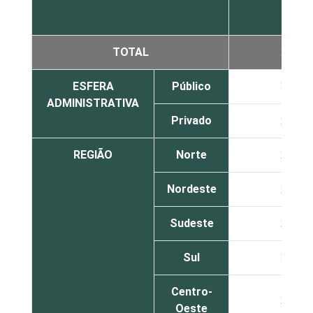
TOTAL
29
ESFERA
Público
30
ADMINISTRATIVA
Privado
27
REGIÃO
Norte
23
Nordeste
28
Sudeste
27
Sul
36
Centro-
28
Oeste