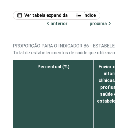
Ver tabela expandida
Índice
anterior
próxima
PROPORÇÃO PARA O INDICADOR B6 - ESTABELECIME
Total de estabelecimentos de saúde que utilizaram a Int
Percentual (%)
Enviar ou rec
informaçõ
clínicas (para
profissionai
saúde de out
estabelecime