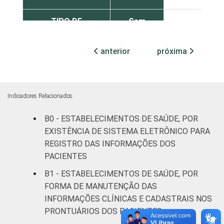
TIPO DE
Sem
30
ESTABELECIMENTO
internação
anterior
próxima
Com
internação
31
(até 50
leitos)
Indicadores Relacionados
Com
B0 - ESTABELECIMENTOS DE SAÚDE, POR
internação
EXISTÊNCIA DE SISTEMA ELETRÔNICO PARA
31
(mais de
REGISTRO DAS INFORMAÇÕES DOS
50 leitos)
PACIENTES
B1 - ESTABELECIMENTOS DE SAÚDE, POR
Serviço de
FORMA DE MANUTENÇÃO DAS
apoio à
20
INFORMAÇÕES CLÍNICAS E CADASTRAIS NOS
diagnose e
PRONTUÁRIOS DOS PACIENTES
terapia