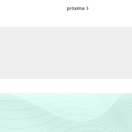
próxima
21
79
(Cetic.br), Pesquisa sobre o uso das
7.