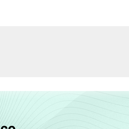
Interior
de Estudos para o Desenvolvimento da Sociedade da Informação 
ão nos estabelecimentos de saúde brasileiros - TIC Saúde 201
sco