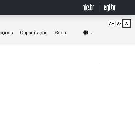
A+
A-
A
Selecionar idioma
cações
Capacitação
Sobre