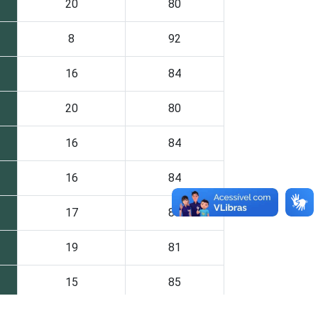
20
80
8
92
16
84
20
80
16
84
16
84
17
83
19
81
15
85
12
88