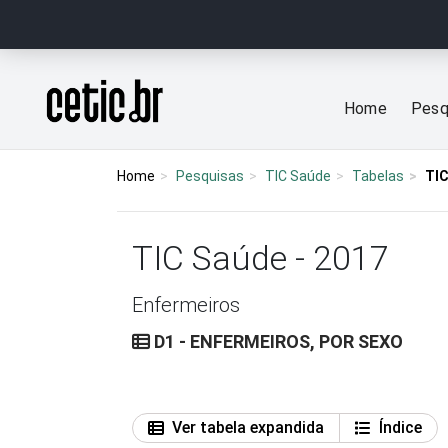
Ir para o conteúdo
Página inicial
Home
Pesq
Home
Pesquisas
TIC Saúde
Tabelas
TIC
TIC Saúde - 2017
Enfermeiros
D1 - ENFERMEIROS, POR SEXO
Ver tabela expandida
Índice