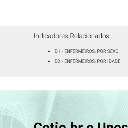
Fonte: CGI.br/NIC.br, Centro Regional 
Indicadores Relacionados
tecnologias de informação e comunicaç
D1 - ENFERMEIROS, POR SEXO
D2 - ENFERMEIROS, POR IDADE
Cetic.br e Une