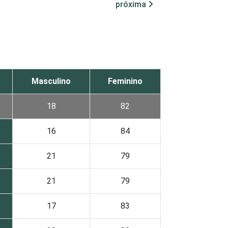
próxima
Masculino
Feminino
18
82
16
84
21
79
21
79
17
83