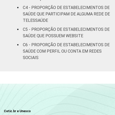
últimos 12 meses em relação ao momento
C4 - PROPORÇÃO DE ESTABELECIMENTOS DE
da entrevista. Respostas estimuladas. Cada
SAÚDE QUE PARTICIPAM DE ALGUMA REDE DE
item apresentado se refere apenas aos
TELESSAÚDE
resultados da alternativa sim. Dados
C5 - PROPORÇÃO DE ESTABELECIMENTOS DE
coletados entre novembro de 2015 e abril de
SAÚDE QUE POSSUEM WEBSITE
2016.
C6 - PROPORÇÃO DE ESTABELECIMENTOS DE
SAÚDE COM PERFIL OU CONTA EM REDES
SOCIAIS
Cetic.br e Unesco