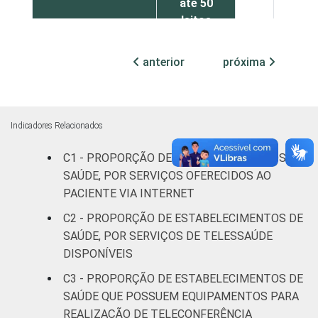
até 50
leitos
Com
anterior
próxima
internação,
24
60
mais de 50
leitos
Indicadores Relacionados
Serviço de
C1 - PROPORÇÃO DE ESTABELECIMENTOS DE
apoio à
6
85
diagnose e
SAÚDE, POR SERVIÇOS OFERECIDOS AO
terapia
PACIENTE VIA INTERNET
C2 - PROPORÇÃO DE ESTABELECIMENTOS DE
LOCALIZAÇÃO
Capital
11
79
SAÚDE, POR SERVIÇOS DE TELESSAÚDE
DISPONÍVEIS
Interior
17
75
C3 - PROPORÇÃO DE ESTABELECIMENTOS DE
SAÚDE QUE POSSUEM EQUIPAMENTOS PARA
Base: 81.921 estabelecimentos de saúde
REALIZAÇÃO DE TELECONFERÊNCIA
que declararam ter utilizado Internet nos