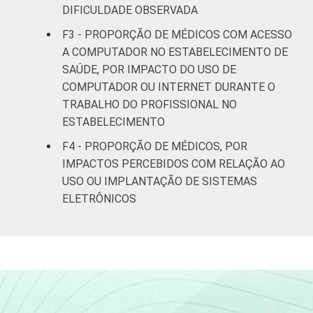
16
DIFICULDADE OBSERVADA
mais
F3 - PROPORÇÃO DE MÉDICOS COM ACESSO
LOCALIZAÇÃO
Capital
22
A COMPUTADOR NO ESTABELECIMENTO DE
SAÚDE, POR IMPACTO DO USO DE
Interior
32
COMPUTADOR OU INTERNET DURANTE O
TRABALHO DO PROFISSIONAL NO
1
Base: 735 médicos com acesso a
ESTABELECIMENTO
computador no estabelecimento de saúde.
F4 - PROPORÇÃO DE MÉDICOS, POR
Respostas estimuladas. Dados coletados
IMPACTOS PERCEBIDOS COM RELAÇÃO AO
entre setembro de 2014 e março de 2015.
USO OU IMPLANTAÇÃO DE SISTEMAS
Fonte: NIC.br - set 2014 / mar 2015
ELETRÔNICOS