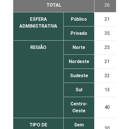
TOTAL
26
ESFERA
Público
21
ADMINISTRATIVA
Privado
35
REGIÃO
Norte
25
Nordeste
21
Sudeste
32
Sul
13
Centro-
40
Oeste
TIPO DE
Sem
30