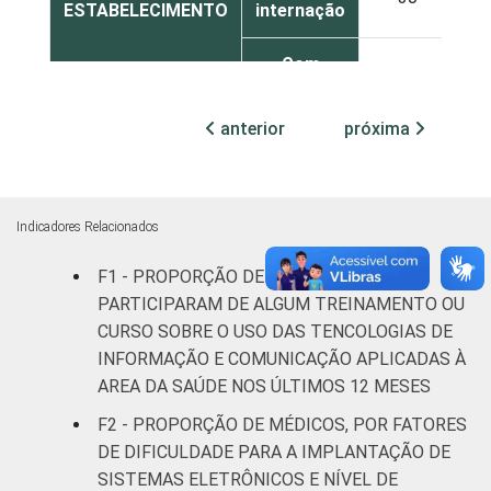
ESTABELECIMENTO
internação
Com
internação
36
(até 50
anterior
próxima
leitos)
Com
internação
Indicadores Relacionados
21
(mais de
50 leitos)
F1 - PROPORÇÃO DE MÉDICOS QUE
PARTICIPARAM DE ALGUM TREINAMENTO OU
FAIXA ETÁRIA
Até 35
CURSO SOBRE O USO DAS TENCOLOGIAS DE
18
anos
INFORMAÇÃO E COMUNICAÇÃO APLICADAS À
AREA DA SAÚDE NOS ÚLTIMOS 12 MESES
36 a 50
40
F2 - PROPORÇÃO DE MÉDICOS, POR FATORES
anos
DE DIFICULDADE PARA A IMPLANTAÇÃO DE
SISTEMAS ELETRÔNICOS E NÍVEL DE
51 anos ou