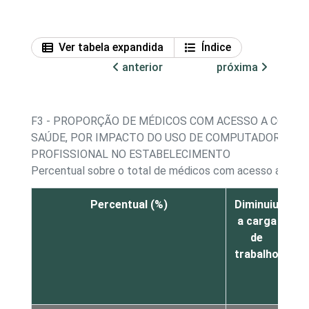
Ver tabela expandida
Índice
anterior
próxima
F3 - PROPORÇÃO DE MÉDICOS COM ACESSO A COMP
SAÚDE, POR IMPACTO DO USO DE COMPUTADOR OU 
PROFISSIONAL NO ESTABELECIMENTO
Percentual sobre o total de médicos com acesso a com
Percentual (%)
Diminuiu
A
a carga
a
de
trabalho
t