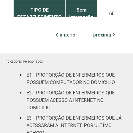
TIPO DE
Sem
60
ESTABELECIMENTO
internação
Com
anterior
próxima
internação
55
(até 50
leitos)
Indicadores Relacionados
Com
internação
E1 - PROPORÇÃO DE ENFERMEIROS QUE
64
(mais de
POSSUEM COMPUTADOR NO DOMICÍLIO
50 leitos)
E2 - PROPORÇÃO DE ENFERMEIROS QUE
POSSUEM ACESSO À INTERNET NO
FAIXA ETÁRIA
Até 30
49
DOMICÍLIO
anos
E3 - PROPORÇÃO DE ENFERMEIROS QUE JÁ
31 a 40
ACESSARAM A INTERNET, POR ÚLTIMO
62
anos
ACESSO