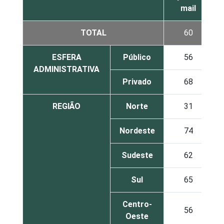
mail
TOTAL
60
ESFERA
Público
56
ADMINISTRATIVA
Privado
68
REGIÃO
Norte
31
Nordeste
74
Sudeste
62
Sul
65
Centro-
56
Oeste