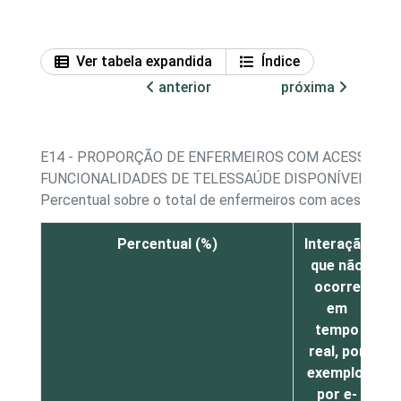
Ver tabela expandida
Índice
anterior
próxima
E14 - PROPORÇÃO DE ENFERMEIROS COM ACESSO A 
FUNCIONALIDADES DE TELESSAÚDE DISPONÍVEIS NO
Percentual sobre o total de enfermeiros com acesso a 
Percentual (%)
Interação
E
que não
ocorre
d
em
e
tempo
real, por
exemplo,
por e-