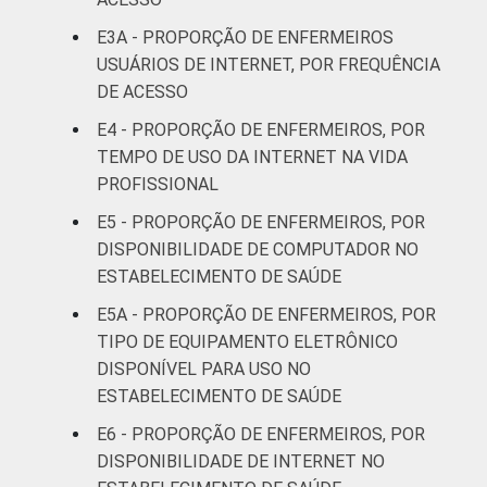
E3A - PROPORÇÃO DE ENFERMEIROS
41 anos ou
75
USUÁRIOS DE INTERNET, POR FREQUÊNCIA
mais
DE ACESSO
LOCALIZAÇÃO
E4 - PROPORÇÃO DE ENFERMEIROS, POR
Capital
67
TEMPO DE USO DA INTERNET NA VIDA
Interior
57
PROFISSIONAL
E5 - PROPORÇÃO DE ENFERMEIROS, POR
1
Base: 1.612 enfermeiros com acesso a
DISPONIBILIDADE DE COMPUTADOR NO
computador no estabelecimento de saúde.
ESTABELECIMENTO DE SAÚDE
Respostas estimuladas. Cada item
E5A - PROPORÇÃO DE ENFERMEIROS, POR
apresentado se refere apenas aos
TIPO DE EQUIPAMENTO ELETRÔNICO
resultados da alternativa "sim". Dados
DISPONÍVEL PARA USO NO
coletados entre setembro de 2014 e março
de 2015.
ESTABELECIMENTO DE SAÚDE
Fonte: NIC.br - set 2014 / mar 2015
E6 - PROPORÇÃO DE ENFERMEIROS, POR
DISPONIBILIDADE DE INTERNET NO