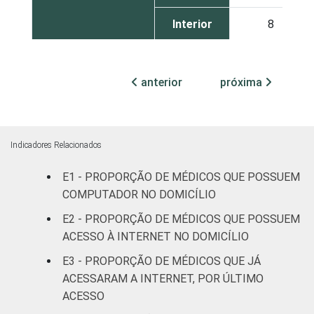
Interior
8
TIPO DE
Sem
25
ESTABELECIMENTO
Internação
anterior
próxima
Com
Internação
4
(até 50
Indicadores Relacionados
leitos)
E1 - PROPORÇÃO DE MÉDICOS QUE POSSUEM
COMPUTADOR NO DOMICÍLIO
Com
Internação
E2 - PROPORÇÃO DE MÉDICOS QUE POSSUEM
9
(mais de
ACESSO À INTERNET NO DOMICÍLIO
50 leitos)
E3 - PROPORÇÃO DE MÉDICOS QUE JÁ
ACESSARAM A INTERNET, POR ÚLTIMO
FAIXA ETÁRIA
Até 35
6
ACESSO
anos