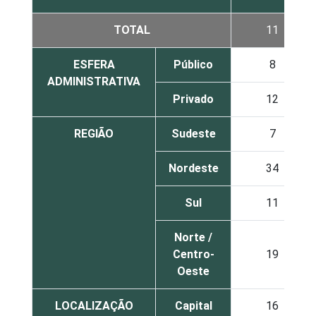
TOTAL
11
ESFERA
Público
8
ADMINISTRATIVA
Privado
12
REGIÃO
Sudeste
7
Nordeste
34
Sul
11
Norte /
Centro-
19
Oeste
LOCALIZAÇÃO
Capital
16