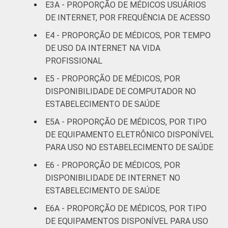
E3A - PROPORÇÃO DE MÉDICOS USUÁRIOS
36 a 50
DE INTERNET, POR FREQUÊNCIA DE ACESSO
21
anos
E4 - PROPORÇÃO DE MÉDICOS, POR TEMPO
DE USO DA INTERNET NA VIDA
51 anos ou
14
PROFISSIONAL
mais
E5 - PROPORÇÃO DE MÉDICOS, POR
Essa tabela foi corrigida em maio de 2015.
DISPONIBILIDADE DE COMPUTADOR NO
Para mais informações, acesse
ESTABELECIMENTO DE SAÚDE
https://cetic.br/noticia/cetic-br-informa-
E5A - PROPORÇÃO DE MÉDICOS, POR TIPO
correcao-dos-resultados-da-pesquisa-tic-
DE EQUIPAMENTO ELETRÔNICO DISPONÍVEL
saude-2013/
PARA USO NO ESTABELECIMENTO DE SAÚDE
1
Base: 928 médicos com acesso a
computador no estabelecimento de saúde.
E6 - PROPORÇÃO DE MÉDICOS, POR
Respostas estimuladas. Dados coletados
DISPONIBILIDADE DE INTERNET NO
entre fevereiro de 2013 e agosto de 2013.
ESTABELECIMENTO DE SAÚDE
2
"Não utiliza" refere-se aos profissionais que
E6A - PROPORÇÃO DE MÉDICOS, POR TIPO
declararam não utilizar a funcionalidade,
DE EQUIPAMENTOS DISPONÍVEL PARA USO
apesar de ela estar disponível.