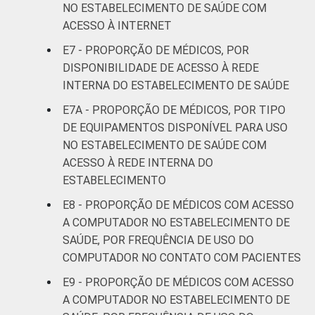
3
NO ESTABELECIMENTO DE SAÚDE COM
"Não está disponível" refere-se aos
ACESSO À INTERNET
profissionais que declararam não haver
disponibilidade da funcionalidade, que
E7 - PROPORÇÃO DE MÉDICOS, POR
declararam não saber se a funcionalidade
DISPONIBILIDADE DE ACESSO À REDE
está disponível ou que não responderam à
INTERNA DO ESTABELECIMENTO DE SAÚDE
pergunta sobre a disponibilidade.
E7A - PROPORÇÃO DE MÉDICOS, POR TIPO
Fonte: NIC.br - fev 2013 / ago 2013
DE EQUIPAMENTOS DISPONÍVEL PARA USO
NO ESTABELECIMENTO DE SAÚDE COM
ACESSO À REDE INTERNA DO
ESTABELECIMENTO
E8 - PROPORÇÃO DE MÉDICOS COM ACESSO
A COMPUTADOR NO ESTABELECIMENTO DE
SAÚDE, POR FREQUÊNCIA DE USO DO
COMPUTADOR NO CONTATO COM PACIENTES
E9 - PROPORÇÃO DE MÉDICOS COM ACESSO
A COMPUTADOR NO ESTABELECIMENTO DE