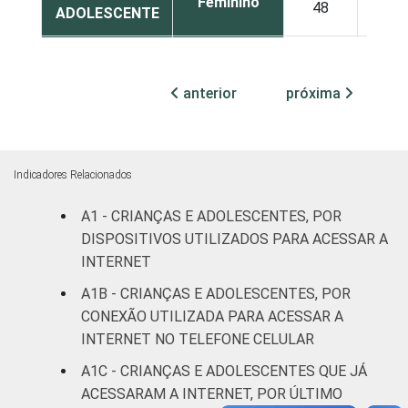
Feminino
48
4
ADOLESCENTE
ESCOLARIDADE
Até
DOS PAIS OU
Fundamental
40
5
anterior
próxima
RESPONSÁVEIS
I
Fundamental
51
4
II
Indicadores Relacionados
Médio ou
A1 - CRIANÇAS E ADOLESCENTES, POR
47
2
mais
DISPOSITIVOS UTILIZADOS PARA ACESSAR A
INTERNET
FAIXA ETÁRIA
De 9 a 10
58
4
A1B - CRIANÇAS E ADOLESCENTES, POR
DA CRIANÇA
anos
CONEXÃO UTILIZADA PARA ACESSAR A
OU DO
INTERNET NO TELEFONE CELULAR
ADOLESCENTE
De 11 a 12
70
2
anos
A1C - CRIANÇAS E ADOLESCENTES QUE JÁ
ACESSARAM A INTERNET, POR ÚLTIMO