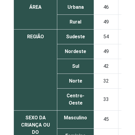
ÁREA
Urbana
46
3
Rural
49
5
REGIÃO
Sudeste
54
2
Nordeste
49
3
Sul
42
2
Norte
32
9
Centro-
33
3
Oeste
SEXO DA
Masculino
45
2
CRIANÇA OU
DO