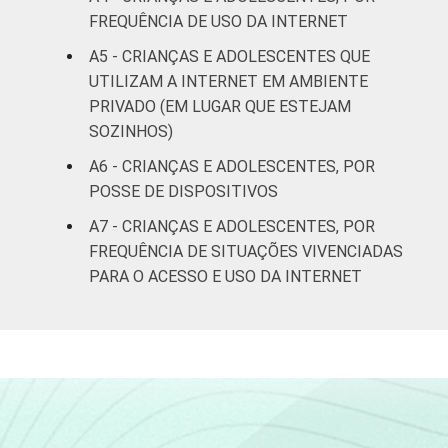
FREQUÊNCIA DE USO DA INTERNET
Não sabe
45
0
A5 - CRIANÇAS E ADOLESCENTES QUE
UTILIZAM A INTERNET EM AMBIENTE
Não
72
1
PRIVADO (EM LUGAR QUE ESTEJAM
respondeu
SOZINHOS)
CLASSE
AB
43
1
A6 - CRIANÇAS E ADOLESCENTES, POR
SOCIAL
POSSE DE DISPOSITIVOS
C
44
2
A7 - CRIANÇAS E ADOLESCENTES, POR
FREQUÊNCIA DE SITUAÇÕES VIVENCIADAS
DE
53
6
PARA O ACESSO E USO DA INTERNET
DOMICÍLIO
Sim
47
2
COM ACESSO
À INTERNET
Não
42
12
Fonte: CGI.br/NIC.br, Centro Regional de
Estudos para o Desenvolvimento da