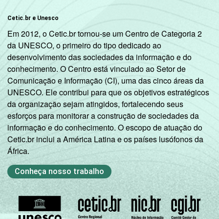
Sociedade da Informação (Cetic.br),
Pesquisa sobre o uso da Internet por
Cetic.br e Unesco
crianças e adolescentes no Brasil – TIC Kids
Em 2012, o Cetic.br tornou-se um Centro de Categoria 2
Online Brasil 2022.
da UNESCO, o primeiro do tipo dedicado ao
desenvolvimento das sociedades da informação e do
conhecimento. O Centro está vinculado ao Setor de
Comunicação e Informação (CI), uma das cinco áreas da
UNESCO. Ele contribui para que os objetivos estratégicos
da organização sejam atingidos, fortalecendo seus
esforços para monitorar a construção de sociedades da
informação e do conhecimento. O escopo de atuação do
Cetic.br inclui a América Latina e os países lusófonos da
África.
Conheça nosso trabalho