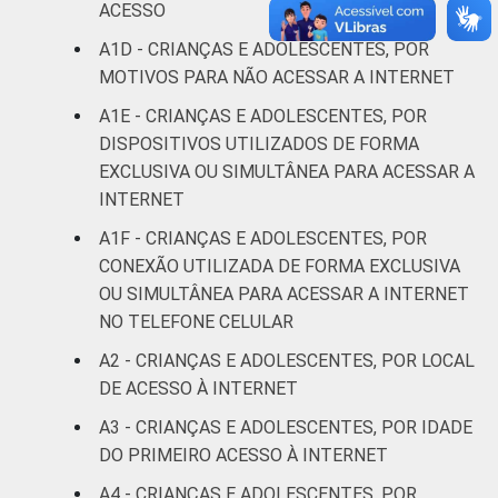
De 13 a 14
ACESSO
40
2
anos
A1D - CRIANÇAS E ADOLESCENTES, POR
MOTIVOS PARA NÃO ACESSAR A INTERNET
De 15 a 17
31
3
anos
A1E - CRIANÇAS E ADOLESCENTES, POR
DISPOSITIVOS UTILIZADOS DE FORMA
RENDA
Até 1 SM
53
6
EXCLUSIVA OU SIMULTÂNEA PARA ACESSAR A
FAMILIAR
INTERNET
Mais de 1
45
2
A1F - CRIANÇAS E ADOLESCENTES, POR
SM até 2 SM
CONEXÃO UTILIZADA DE FORMA EXCLUSIVA
OU SIMULTÂNEA PARA ACESSAR A INTERNET
Mais de 2
42
3
NO TELEFONE CELULAR
SM até 3 SM
A2 - CRIANÇAS E ADOLESCENTES, POR LOCAL
Mais de 3
DE ACESSO À INTERNET
40
1
SM
A3 - CRIANÇAS E ADOLESCENTES, POR IDADE
DO PRIMEIRO ACESSO À INTERNET
Não tem
74
16
renda
A4 - CRIANÇAS E ADOLESCENTES, POR