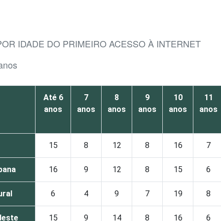
POR IDADE DO PRIMEIRO ACESSO À INTERNET
 anos
Até 6
7
8
9
10
11
anos
anos
anos
anos
anos
anos
15
8
12
8
16
7
bana
16
9
12
8
15
6
ural
6
4
9
7
19
8
deste
15
9
14
8
16
6