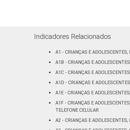
Méd
m
FAIXA ETÁRIA DA CRIANÇA OU
De 
Indicadores Relacionados
DO ADOLESCENTE
a
A1 - CRIANÇAS E ADOLESCENTES,
De 1
a
A1B - CRIANÇAS E ADOLESCENTES
A1C - CRIANÇAS E ADOLESCENTES
De 1
a
A1D - CRIANÇAS E ADOLESCENTE
A1E - CRIANÇAS E ADOLESCENTES
De 1
a
A1F - CRIANÇAS E ADOLESCENTES
TELEFONE CELULAR
RENDA FAMILIAR
Até
A2 - CRIANÇAS E ADOLESCENTES,