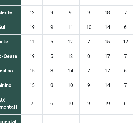
deste
12
9
9
9
18
7
Sul
19
9
11
10
14
6
orte
11
5
12
7
15
12
o-Oeste
19
5
12
8
17
7
culino
15
8
14
7
17
6
inino
15
8
10
9
14
7
Até
7
6
10
9
19
6
mental I
amental
12
6
12
10
18
8
II