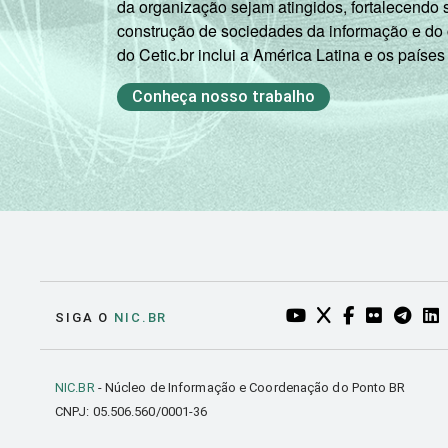
da organização sejam atingidos, fortalecendo 
construção de sociedades da informação e do
do Cetic.br inclui a América Latina e os países
DOMICÍLIO COM ACESSO À
Conheça nosso trabalho
INTERNET
N
Fonte: CGI.br/NIC.br, Centro Regional 
por crianças e adolescentes no Brasil - 
YOUTUBE DO NIC.BR
TWITTER DO NIC
FACEBOOK DO
FLICKR DO
TELEGR
LI
SIGA O
NIC.BR
NIC.BR
- Núcleo de Informação e Coordenação do Ponto BR
CNPJ: 05.506.560/0001-36