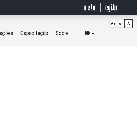
A+
A-
A
Selecionar idioma
cações
Capacitação
Sobre