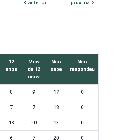
anterior
próxima
12
Mais
Não
Não
anos
de 12
sabe
respondeu
anos
8
9
17
0
7
7
18
0
13
20
13
0
6
7
20
0