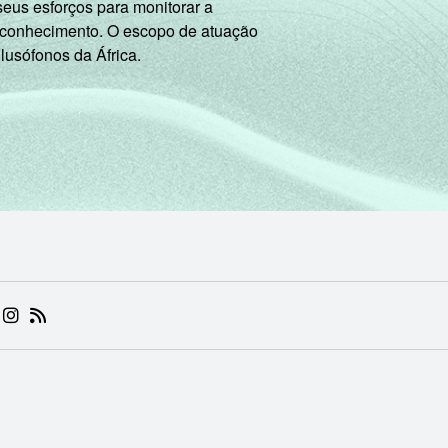
seus esforços para monitorar a
 conhecimento. O escopo de atuação
DE
8
8
10
8
17
7
 lusófonos da África.
Sim
16
8
12
9
15
7
ão
6
5
10
6
22
6
de Estudos para o Desenvolvimento da Sociedade da Informação (
TIC Kids Online Brasil 2019.
 (ABRE EM NOVA ABA)
.BR (ABRE EM NOVA ABA)
 NIC.BR (ABRE EM NOVA ABA)
 NIC.BR (ABRE EM NOVA ABA)
AM DO NIC.BR (ABRE EM NOVA ABA)
NKEDIN DO NIC.BR (ABRE EM NOVA ABA)
INSTAGRAM DO NIC.BR (ABRE EM NOVA ABA)
RSS DO NIC.BR (ABRE EM NOVA ABA)