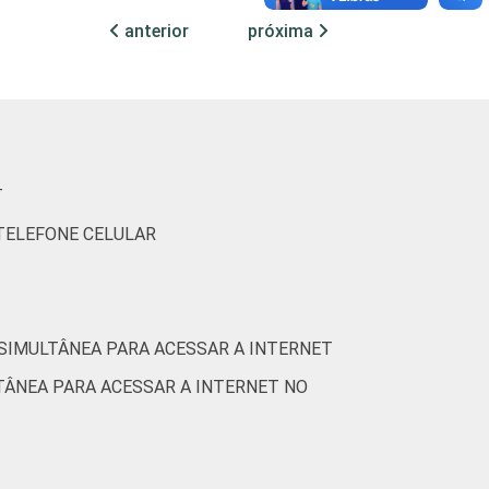
anterior
próxima
6
7
18
0
0
0
19
0
T
3
0
21
0
 TELEFONE CELULAR
11
5
15
0
 SIMULTÂNEA PARA ACESSAR A INTERNET
13
21
16
0
TÂNEA PARA ACESSAR A INTERNET NO
11
13
15
0