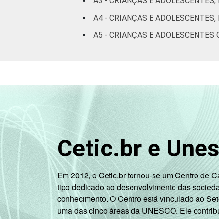
Mais 
A3 - CRIANÇAS E ADOLESCENTES,
até
A4 - CRIANÇAS E ADOLESCENTES,
A5 - CRIANÇAS E ADOLESCENTES 
Mais 
até
Mais 
Nã
r
Não
Cetic.br e Une
N
res
Em 2012, o Cetic.br tornou-se um Centro de 
tipo dedicado ao desenvolvimento das socied
CLASSE SOCIAL
conhecimento. O Centro está vinculado ao Set
uma das cinco áreas da UNESCO. Ele contribui