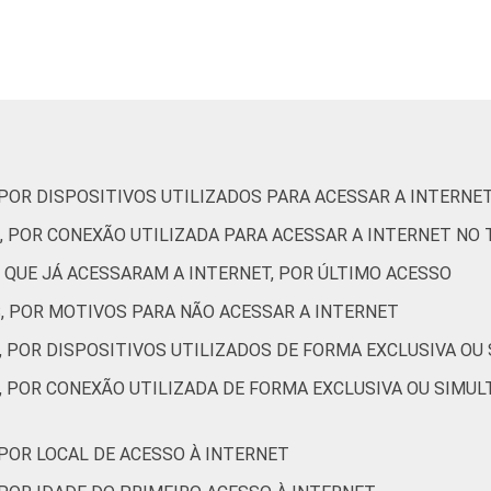
io ou
19
10
13
7
14
6
ais
9 a 10
34
15
18
9
5
0
nos
 POR DISPOSITIVOS UTILIZADOS PARA ACESSAR A INTERNE
1 a 12
19
10
13
11
16
8
nos
, POR CONEXÃO UTILIZADA PARA ACESSAR A INTERNET NO
 QUE JÁ ACESSARAM A INTERNET, POR ÚLTIMO ACESSO
3 a 14
12
7
14
9
19
10
nos
S, POR MOTIVOS PARA NÃO ACESSAR A INTERNET
, POR DISPOSITIVOS UTILIZADOS DE FORMA EXCLUSIVA OU
5 a 17
5
4
8
6
20
7
nos
, POR CONEXÃO UTILIZADA DE FORMA EXCLUSIVA OU SIMUL
 1 SM
9
7
10
8
19
7
 POR LOCAL DE ACESSO À INTERNET