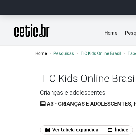
Ir para o conteúdo
Página inicial
Home
Pesq
Home
Pesquisas
TIC Kids Online Brasil
Tab
TIC Kids Online Brasi
Crianças e adolescentes
A3 - CRIANÇAS E ADOLESCENTES, 
Ver tabela expandida
Índice