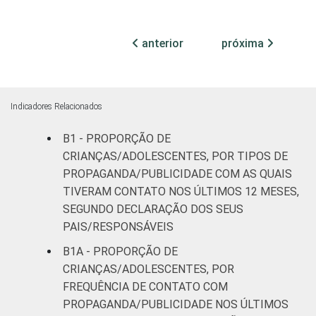
ESCOLARIDADE
Até
DOS PAIS OU
Fundamental
31
35
RESPONSÁVEIS
I
anterior
próxima
Fundamental
33
32
II
Indicadores Relacionados
Médio ou
42
27
mais
B1 - PROPORÇÃO DE
CRIANÇAS/ADOLESCENTES, POR TIPOS DE
FAIXA ETÁRIA
De 9 a 10
PROPAGANDA/PUBLICIDADE COM AS QUAIS
30
35
DA CRIANÇA
anos
TIVERAM CONTATO NOS ÚLTIMOS 12 MESES,
OU DO
SEGUNDO DECLARAÇÃO DOS SEUS
ADOLESCENTE
De 11 a 12
PAIS/RESPONSÁVEIS
19
47
anos
B1A - PROPORÇÃO DE
CRIANÇAS/ADOLESCENTES, POR
De 13 a 14
51
20
FREQUÊNCIA DE CONTATO COM
anos
PROPAGANDA/PUBLICIDADE NOS ÚLTIMOS