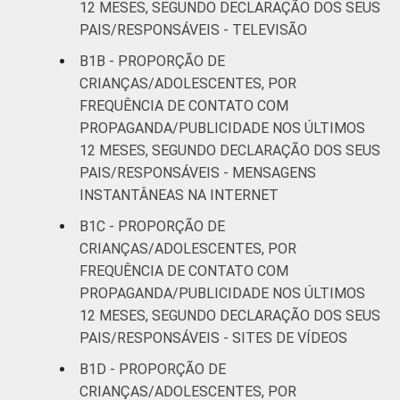
12 MESES, SEGUNDO DECLARAÇÃO DOS SEUS
De 15 a 17
35
28
PAIS/RESPONSÁVEIS - TELEVISÃO
anos
B1B - PROPORÇÃO DE
RENDA
Até 1 SM
29
28
CRIANÇAS/ADOLESCENTES, POR
FAMILIAR
FREQUÊNCIA DE CONTATO COM
Mais de 1
PROPAGANDA/PUBLICIDADE NOS ÚLTIMOS
28
26
SM até 2 SM
12 MESES, SEGUNDO DECLARAÇÃO DOS SEUS
PAIS/RESPONSÁVEIS - MENSAGENS
Mais de 2
INSTANTÂNEAS NA INTERNET
42
29
SM até 3 SM
B1C - PROPORÇÃO DE
CRIANÇAS/ADOLESCENTES, POR
Mais de 3
39
38
FREQUÊNCIA DE CONTATO COM
SM
PROPAGANDA/PUBLICIDADE NOS ÚLTIMOS
12 MESES, SEGUNDO DECLARAÇÃO DOS SEUS
CLASSE
AB
50
26
PAIS/RESPONSÁVEIS - SITES DE VÍDEOS
SOCIAL
C
28
34
B1D - PROPORÇÃO DE
CRIANÇAS/ADOLESCENTES, POR