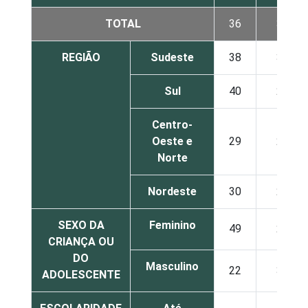
TOTAL
36
31
REGIÃO
Sudeste
38
34
Sul
40
28
Centro-
Oeste e
29
26
Norte
Nordeste
30
26
SEXO DA
Feminino
49
28
CRIANÇA OU
DO
Masculino
22
34
ADOLESCENTE