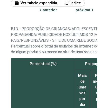
Ver tabela expandida
Índice
anterior
próxima
B1D - PROPORÇÃO DE CRIANÇAS/ADOLESCENTES, PO
PROPAGANDA/PUBLICIDADE NOS ÚLTIMOS 12 MESES
PAIS/RESPONSÁVEIS - SITE DE UMA REDE SOCIAL
Percentual sobre o total de usuários de Internet de 9 a
de algum produto ou marca no site de uma rede social¹
Percentual (%)
Propaganda 
Mais
Pelo
de
menos
uma
uma
vez
vez
por
por
dia
dia