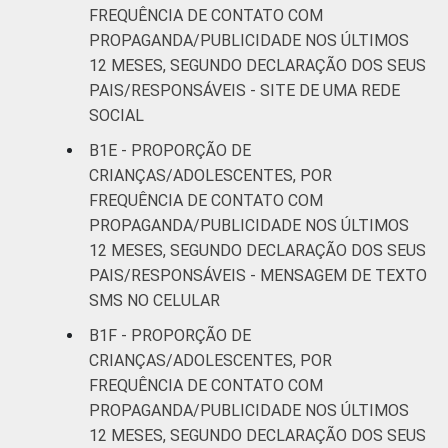
DE
18
32
FREQUÊNCIA DE CONTATO COM
PROPAGANDA/PUBLICIDADE NOS ÚLTIMOS
¹Base: 769 usuários de Internet de 9 a 17
12 MESES, SEGUNDO DECLARAÇÃO DOS SEUS
anos que viram alguma
PAIS/RESPONSÁVEIS - SITE DE UMA REDE
propaganda/publicidade de algum produto ou
SOCIAL
marca no site de uma rede social. Respostas
B1E - PROPORÇÃO DE
estimuladas. Dados coletados entre outubro
CRIANÇAS/ADOLESCENTES, POR
de 2014 e fevereiro de 2015.
FREQUÊNCIA DE CONTATO COM
Fonte: NIC.br - out 2014 / fev 2015
PROPAGANDA/PUBLICIDADE NOS ÚLTIMOS
12 MESES, SEGUNDO DECLARAÇÃO DOS SEUS
PAIS/RESPONSÁVEIS - MENSAGEM DE TEXTO
SMS NO CELULAR
B1F - PROPORÇÃO DE
CRIANÇAS/ADOLESCENTES, POR
FREQUÊNCIA DE CONTATO COM
PROPAGANDA/PUBLICIDADE NOS ÚLTIMOS
12 MESES, SEGUNDO DECLARAÇÃO DOS SEUS