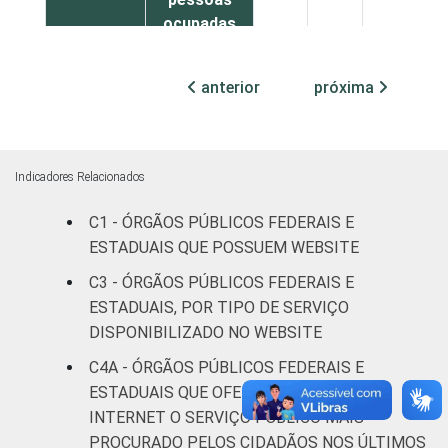
ocupadas
Não
86
6
7
anterior
próxima
declarado
Fonte: CGI.br/NIC.br, Centro Regional de
Estudos para o Desenvolvimento da
Indicadores Relacionados
Sociedade da Informação (Cetic.br),
Pesquisa sobre o uso das tecnologias de
C1 - ÓRGÃOS PÚBLICOS FEDERAIS E
informação e comunicação no setor público
ESTADUAIS QUE POSSUEM WEBSITE
brasileiro – TIC Governo Eletrônico 2023.
C3 - ÓRGÃOS PÚBLICOS FEDERAIS E
ESTADUAIS, POR TIPO DE SERVIÇO
DISPONIBILIZADO NO WEBSITE
C4A - ÓRGÃOS PÚBLICOS FEDERAIS E
ESTADUAIS QUE OFERECERAM PELA
INTERNET O SERVIÇO PÚBLICO MAIS
PROCURADO PELOS CIDADÃOS NOS ÚLTIMOS