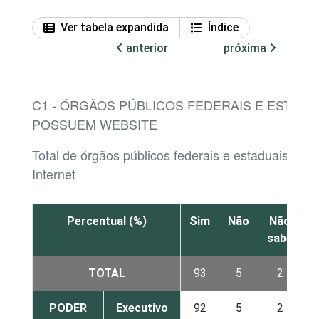
Ver tabela expandida
Índice
anterior
próxima
C1 - ÓRGÃOS PÚBLICOS FEDERAIS E ESTADU
POSSUEM WEBSITE
Total de órgãos públicos federais e estaduais com
Internet
Percentual (%)
Sim
Não
Não
sabe
r
TOTAL
93
5
2
PODER
Executivo
92
5
2