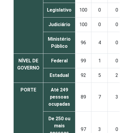
Legislativo
100
0
0
Judiciário
100
0
0
Ministério
96
4
0
Público
NÍVEL DE
Federal
99
1
0
GOVERNO
Estadual
92
5
2
PORTE
Até 249
pessoas
89
7
3
ocupadas
De 250 ou
mais
97
3
0
pessoas