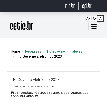
Ir para o conteúdo
A+
A-
A
Página inicial
Home
Pesquisas
TIC Governo
Tabelas
TIC Governo Eletrônico 2023
TIC Governo Eletrônico 2023
Órgãos Públicos Federais e Estaduais
C1 - ÓRGÃOS PÚBLICOS FEDERAIS E ESTADUAIS QUE
POSSUEM WEBSITE