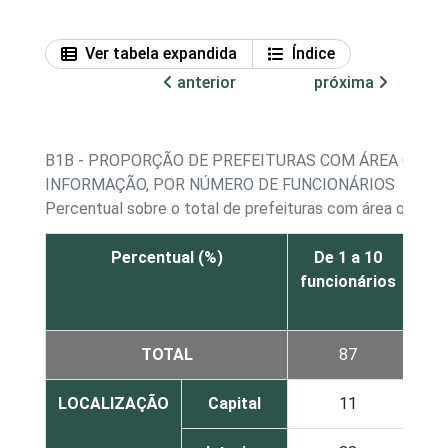
Ver tabela expandida
Índice
anterior
próxima
B1B - PROPORÇÃO DE PREFEITURAS COM ÁREA OU D
INFORMAÇÃO, POR NÚMERO DE FUNCIONÁRIOS
Percentual sobre o total de prefeituras com área ou de
Percentual (%)
De 1 a 10
De
funcionários
fun
TOTAL
87
LOCALIZAÇÃO
Capital
11