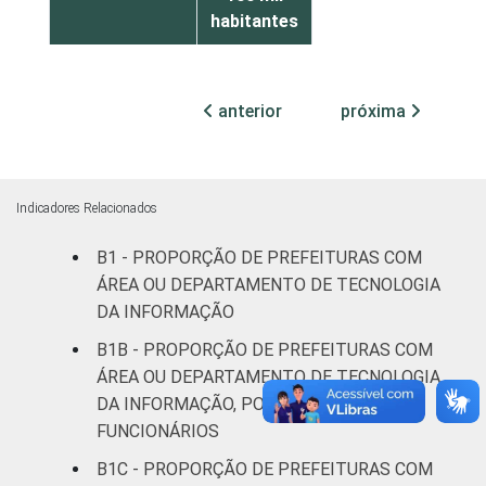
habitantes
Mais de
100 mil
anterior
próxima
até 500
42
mil
habitantes
Indicadores Relacionados
Mais de
B1 - PROPORÇÃO DE PREFEITURAS COM
500 mil
18
habitantes
ÁREA OU DEPARTAMENTO DE TECNOLOGIA
DA INFORMAÇÃO
¹ Base: 2.303 prefeituras que declararam ter
B1B - PROPORÇÃO DE PREFEITURAS COM
área ou departamento de tecnologia da
ÁREA OU DEPARTAMENTO DE TECNOLOGIA
informação. Dados coletados entre julho e
DA INFORMAÇÃO, POR NÚMERO DE
outubro de 2015.
FUNCIONÁRIOS
B1C - PROPORÇÃO DE PREFEITURAS COM