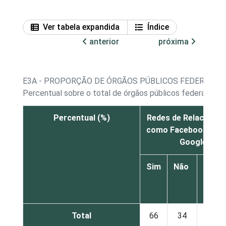
Ver tabela expandida
Índice
anterior
próxima
E3A - PROPORÇÃO DE ÓRGÃOS PÚBLICOS FEDERAIS E 
Percentual sobre o total de órgãos públicos federais e 
Percentual (%)
Redes de Relaciona
como Facebook, Ork
Google+
Sim
Não
Não 
N
Resp
Total
66
34