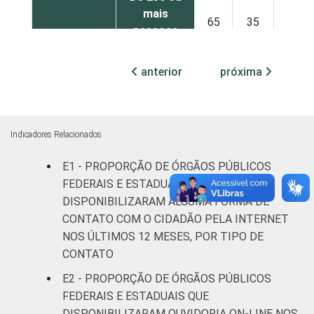
mais
65
35
pessoas
ocupadas
anterior
próxima
¹ Base: 1.586 órgãos públicas federais e
estaduais que declararam utilizar
computador nos últimos 12 meses. Dados
coletados entre outubro e dezembro de
Indicadores Relacionados
2013.
E1 - PROPORÇÃO DE ÓRGÃOS PÚBLICOS
Fonte: NIC.br - out/2013 a dez/2013
FEDERAIS E ESTADUAIS, QUE
DISPONIBILIZARAM ALGUMA FORMA DE
CONTATO COM O CIDADÃO PELA INTERNET
NOS ÚLTIMOS 12 MESES, POR TIPO DE
CONTATO
E2 - PROPORÇÃO DE ÓRGÃOS PÚBLICOS
FEDERAIS E ESTADUAIS QUE
DISPONIBILIZARAM OUVIDORIA ON-LINE NOS