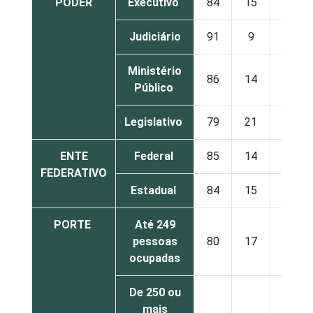
PODER
Executivo
84
15
1
Judiciário
91
9
0
Ministério
86
14
0
Público
Legislativo
79
21
0
ENTE
Federal
85
14
1
FEDERATIVO
Estadual
84
15
1
PORTE
Até 249
pessoas
80
17
3
ocupadas
De 250 ou
mais