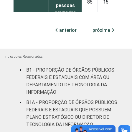
85
15
0
pessoas
ocupadas
¹ Base: 1.586 órgãos públicos federais e
anterior
próxima
estaduais que declararam utilizar
computador nos últimos 12 meses. Dados
coletados entre outubro e dezembro de
2013.
Indicadores Relacionados
Fonte: NIC.br - out/2013 a dez/2013
B1 - PROPORÇÃO DE ÓRGÃOS PÚBLICOS
FEDERAIS E ESTADUAIS COM ÁREA OU
DEPARTAMENTO DE TECNOLOGIA DA
INFORMAÇÃO
B1A - PROPORÇÃO DE ÓRGÃOS PÚBLICOS
FEDERAIS E ESTADUAIS QUE POSSUEM
PLANO ESTRATÉGICO OU DIRETOR DE
TECNOLOGIA DA INFORMAÇÃO