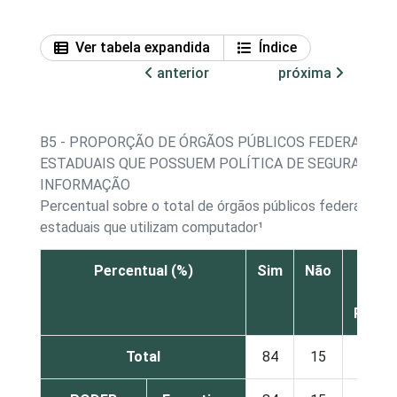
Ver tabela expandida
Índice
anterior
próxima
B5 - PROPORÇÃO DE ÓRGÃOS PÚBLICOS FEDERAIS E
ESTADUAIS QUE POSSUEM POLÍTICA DE SEGURANÇA 
INFORMAÇÃO
Percentual sobre o total de órgãos públicos federais e
estaduais que utilizam computador¹
Percentual (%)
Sim
Não
Não s
Nã
Respo
Total
84
15
1