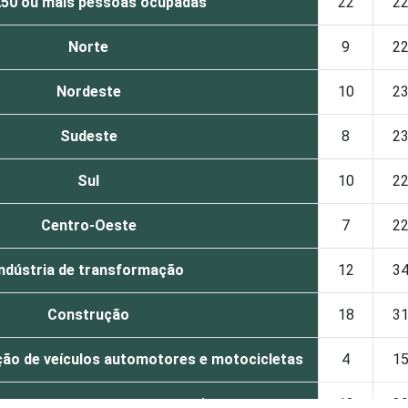
250 ou mais pessoas ocupadas
22
2
Norte
9
2
Nordeste
10
2
Sudeste
8
2
Sul
10
2
Centro-Oeste
7
2
Indústria de transformação
12
3
Construção
18
3
ão de veículos automotores e motocicletas
4
1
sporte, armazenagem e correio
12
2