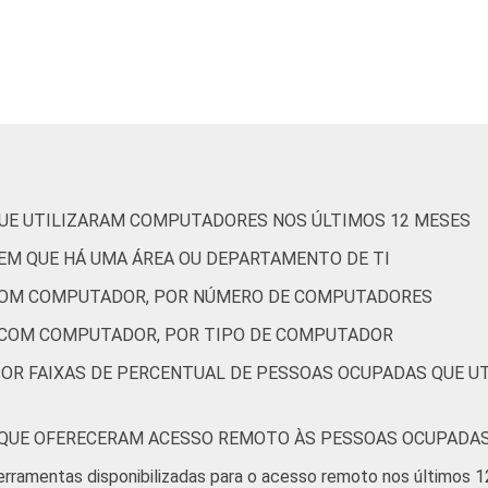
Alojamento e alimentação
11
3
árias; atividades profissionais, científicas e
9
9
des administrativas e serviços complentares
Informação e comunicação
0
3
QUE UTILIZARAM COMPUTADORES NOS ÚLTIMOS 12 MESES
 esporte e recreação; outras atividades de
8
1
EM QUE HÁ UMA ÁREA OU DEPARTAMENTO DE TI
serviços
COM COMPUTADOR, POR NÚMERO DE COMPUTADORES
 utilizar computador, com 10 ou mais pessoas ocupadas e que
 COM COMPUTADOR, POR TIPO DE COMPUTADOR
Dados coletados entre setembro de 2014 e março de 2015.
POR FAIXAS DE PERCENTUAL DE PESSOAS OCUPADAS QUE 
A4A - PROPORÇÃO DE EMPRESAS QUE OFERECERAM ACESSO ‏REMO
erramentas disponibilizadas para o acesso remoto nos últimos 