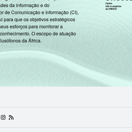
ades da informação e do
or de Comunicação e Informação (CI),
 para que os objetivos estratégicos
seus esforços para monitorar a
 conhecimento. O escopo de atuação
 lusófonos da África.
 (ABRE EM NOVA ABA)
.BR (ABRE EM NOVA ABA)
 NIC.BR (ABRE EM NOVA ABA)
 NIC.BR (ABRE EM NOVA ABA)
AM DO NIC.BR (ABRE EM NOVA ABA)
NKEDIN DO NIC.BR (ABRE EM NOVA ABA)
INSTAGRAM DO NIC.BR (ABRE EM NOVA ABA)
RSS DO NIC.BR (ABRE EM NOVA ABA)