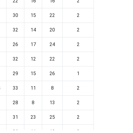
2
22
16
16
2
2
30
15
22
2
3
32
14
20
2
3
26
17
24
2
2
32
12
22
2
2
29
15
26
1
4
33
11
8
2
1
28
8
13
2
5
31
23
25
2
9
26
11
19
3