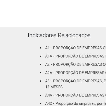
Atividades imobili
técnicas; ativida
Indicadores Relacionados
A1 - PROPORÇÃO DE EMPRESAS 
Artes, cultura,
A1A - PROPORÇÃO DE EMPRESAS 
A2 - PROPORÇÃO DE EMPRESAS 
1
Base: 7.010 empresas que declararam
A2A - PROPORÇÃO DE EMPRESAS
2.0 (C, F, G, H, I, J, L, M, N, R e S). 
Fonte: NIC.br - set 2014 / fev 2015
A3 - PROPORÇÃO DE EMPRESAS, 
12 MESES
A4C - Proporção de empresas, por f