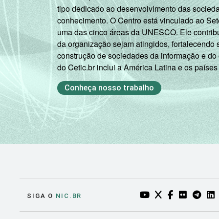
tipo dedicado ao desenvolvimento das socied
conhecimento. O Centro está vinculado ao Set
uma das cinco áreas da UNESCO. Ele contribui
da organização sejam atingidos, fortalecendo 
construção de sociedades da informação e do
do Cetic.br inclui a América Latina e os países
Conheça nosso trabalho
YOUTUBE DO NIC.BR
TWITTER DO NIC
FACEBOOK DO
FLICKR DO
TELEGR
LI
SIGA O
NIC.BR