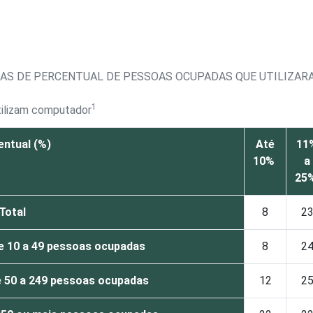
IXAS DE PERCENTUAL DE PESSOAS OCUPADAS QUE UTILIZA
1
tilizam computador
entual (%)
Até
11
10%
a
25
Total
8
2
e 10 a 49 pessoas ocupadas
8
2
 50 a 249 pessoas ocupadas
12
2