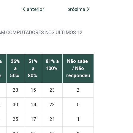
anterior
próxima
RAM COMPUTADORES NOS ÚLTIMOS 12
%
26%
51%
81% a
Não sabe
a
a
100%
/ Não
%
50%
80%
respondeu
3
28
15
23
2
4
30
14
23
0
5
25
17
21
1