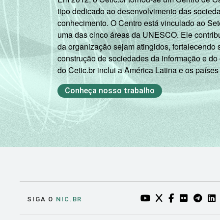
tipo dedicado ao desenvolvimento das socied
conhecimento. O Centro está vinculado ao Set
uma das cinco áreas da UNESCO. Ele contribui
da organização sejam atingidos, fortalecendo 
construção de sociedades da informação e do
do Cetic.br inclui a América Latina e os países
Conheça nosso trabalho
YOUTUBE DO NIC.BR
TWITTER DO NIC
FACEBOOK DO
FLICKR DO
TELEGR
LI
SIGA O
NIC.BR