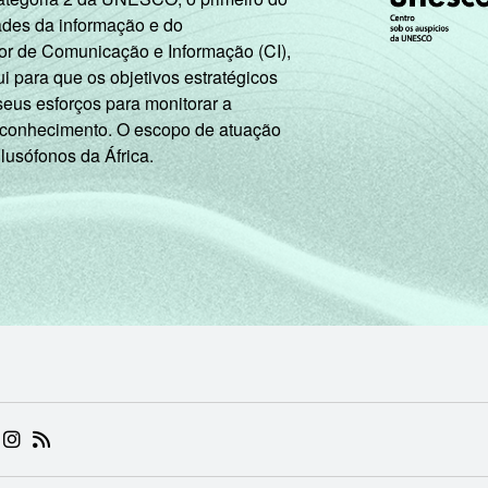
ades da informação e do
or de Comunicação e Informação (CI),
 para que os objetivos estratégicos
seus esforços para monitorar a
 conhecimento. O escopo de atuação
 lusófonos da África.
 (ABRE EM NOVA ABA)
.BR (ABRE EM NOVA ABA)
 NIC.BR (ABRE EM NOVA ABA)
 NIC.BR (ABRE EM NOVA ABA)
AM DO NIC.BR (ABRE EM NOVA ABA)
NKEDIN DO NIC.BR (ABRE EM NOVA ABA)
INSTAGRAM DO NIC.BR (ABRE EM NOVA ABA)
RSS DO NIC.BR (ABRE EM NOVA ABA)