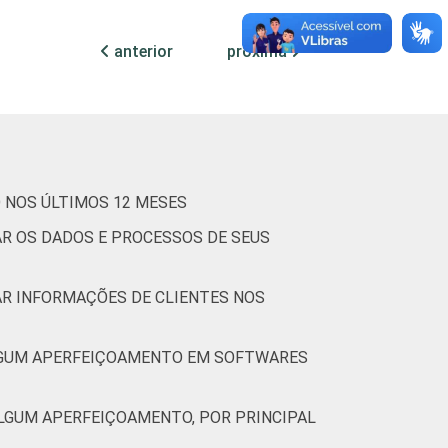
13
82
5
anterior
próxima
32
64
4
40
59
1
 NOS ÚLTIMOS 12 MESES
R OS DADOS E PROCESSOS DE SEUS
21
74
5
AR INFORMAÇÕES DE CLIENTES NOS
stituem os seguintes segmentos da CNAE 2.0
LGUM APERFEIÇOAMENTO EM SOFTWARES
LGUM APERFEIÇOAMENTO, POR PRINCIPAL