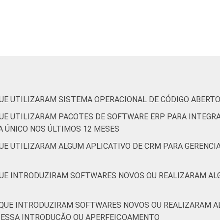
Alojamento e alimentação
Atividades imobiliárias; atividades profissionais,
científicas e técnicas;
atividades administrativas e serviços complentares
Informação e comunicação
UE UTILIZARAM SISTEMA OPERACIONAL DE CÓDIGO ABERTO
UE UTILIZARAM PACOTES DE SOFTWARE ERP PARA INTEGRA
rtes, cultura, esporte e recreação; outras atividades de
 ÚNICO NOS ÚLTIMOS 12 MESES
serviços
UE UTILIZARAM ALGUM APLICATIVO DE CRM PARA GERENCI
m usar computador, com 10 ou mais pessoas ocupadas, que con
os coletados entre setembro e dezembro de 2013.
QUE INTRODUZIRAM SOFTWARES NOVOS OU REALIZARAM A
 QUE INTRODUZIRAM SOFTWARES NOVOS OU REALIZARAM A
A ESSA INTRODUÇÃO OU APERFEIÇOAMENTO