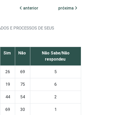
anterior
próxima
ADOS E PROCESSOS DE SEUS
Sim
Não
Não Sabe/Não
respondeu
26
69
5
19
75
6
44
54
2
69
30
1