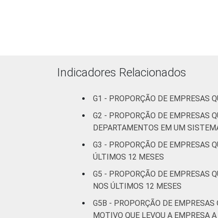
Indicadores Relacionados
G1 - PROPORÇÃO DE EMPRESAS Q
G2 - PROPORÇÃO DE EMPRESAS Q
A
DEPARTAMENTOS EM UM SISTEMA
G3 - PROPORÇÃO DE EMPRESAS Q
1 Base: 6.225 empresas que declarara
ÚLTIMOS 12 MESES
(C, F, G, H, I, J, L, M, N, R e S). Dad
G5 - PROPORÇÃO DE EMPRESAS 
Fonte: NIC.br - set/2013 a dez/2013
NOS ÚLTIMOS 12 MESES
G5B - PROPORÇÃO DE EMPRESAS
MOTIVO QUE LEVOU A EMPRESA 