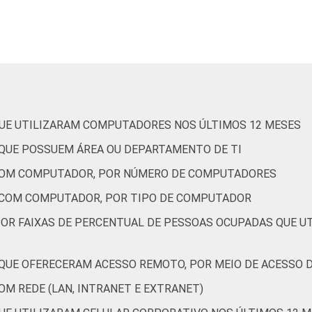
tividades imobiliárias; atividades profissionais,
científicas e técnicas;
10
ividades administrativas e serviços complentares
Informação e comunicação
5
QUE UTILIZARAM COMPUTADORES NOS ÚLTIMOS 12 MESES
, cultura, esporte e recreação; outras atividades de
36
QUE POSSUEM ÁREA OU DEPARTAMENTO DE TI
serviços
COM COMPUTADOR, POR NÚMERO DE COMPUTADORES
m utilizar computador, com 10 ou mais pessoas ocupadas e que
 COM COMPUTADOR, POR TIPO DE COMPUTADOR
e S). Dados coletados entre setembro e dezembro de 2013.
POR FAIXAS DE PERCENTUAL DE PESSOAS OCUPADAS QUE 
A4C - PROPORÇÃO DE EMPRESAS QUE OFERECER
OM REDE (LAN, INTRANET E EXTRANET)