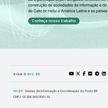
construção de sociedades da informação e do
do Cetic.br inclui a América Latina e os países
Conheça nosso trabalho
YOUTUBE DO NIC.BR
TWITTER DO NIC
FACEBOOK DO
FLICKR DO
TELEGR
LI
SIGA O
NIC.BR
NIC.BR
- Núcleo de Informação e Coordenação do Ponto BR
CNPJ: 05.506.560/0001-36