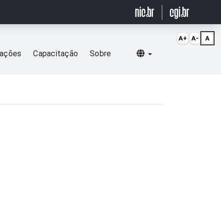
A+
A-
A
Selecionar idioma
cações
Capacitação
Sobre