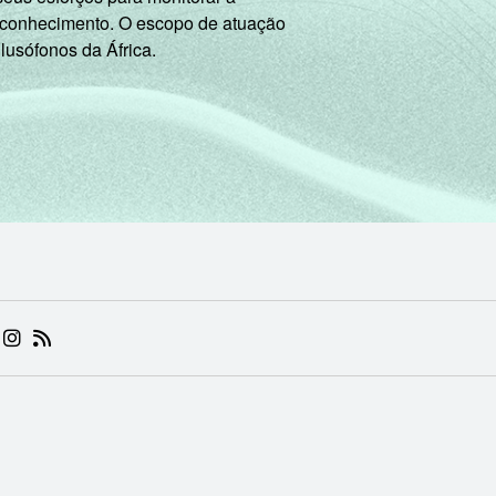
 conhecimento. O escopo de atuação
 lusófonos da África.
 (ABRE EM NOVA ABA)
.BR (ABRE EM NOVA ABA)
 NIC.BR (ABRE EM NOVA ABA)
 NIC.BR (ABRE EM NOVA ABA)
AM DO NIC.BR (ABRE EM NOVA ABA)
NKEDIN DO NIC.BR (ABRE EM NOVA ABA)
INSTAGRAM DO NIC.BR (ABRE EM NOVA ABA)
RSS DO NIC.BR (ABRE EM NOVA ABA)