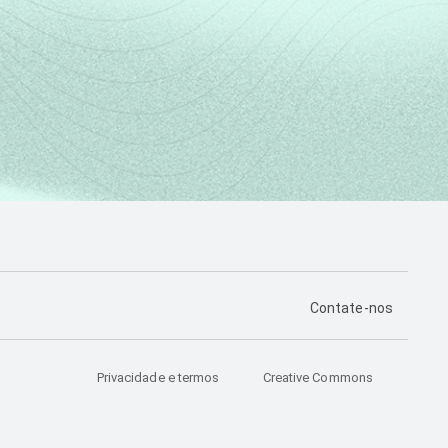
PÁGINA DE CONTA
Contate-nos
Privacidade e termos
Creative Commons