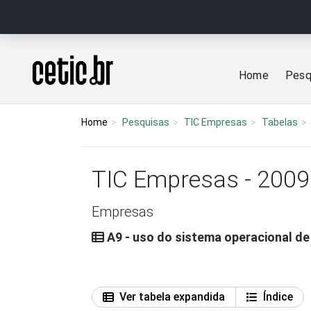
Ir para o conteúdo
Página inicial
Home
Pesq
Home
Pesquisas
TIC Empresas
Tabelas
TIC Empresas - 2009
Empresas
A9 - uso do sistema operacional de
Ver tabela expandida
Índice