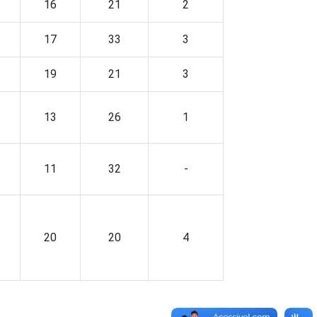
16
21
2
17
33
3
19
21
3
13
26
1
11
32
-
20
20
4
, que constituem os seguintes segmentos da