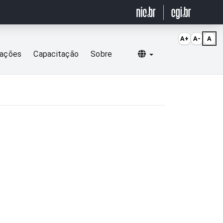
A+
A-
A
Selecionar idioma
cações
Capacitação
Sobre