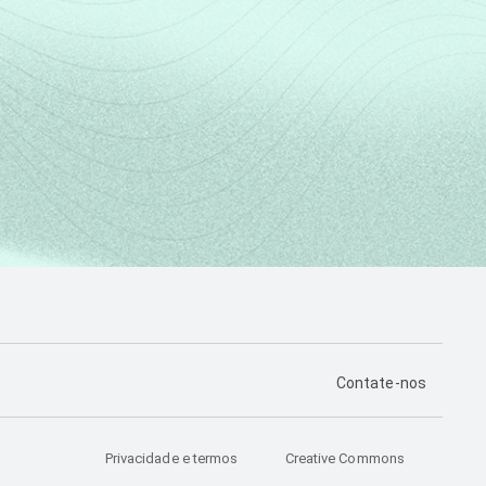
PÁGINA DE CONTA
Contate-nos
Privacidade e termos
Creative Commons