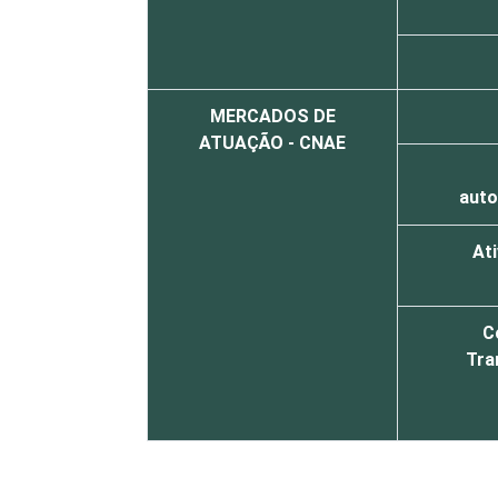
MERCADOS DE
ATUAÇÃO - CNAE
auto
Ati
C
Tra
1
Base: 941 empresas que utilizam sist