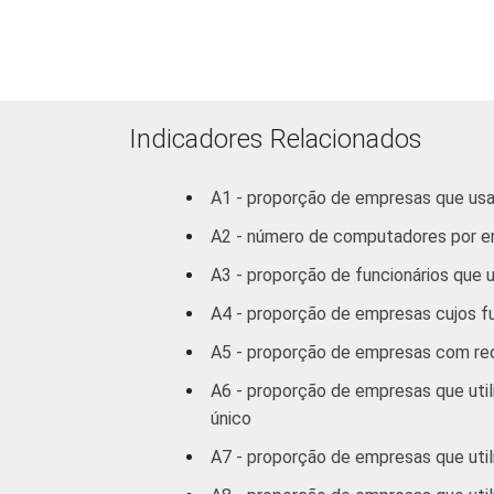
CNAE 1.0: seção D, F, G, H, I, K e a s
2
Não sabe / Não respondeu.
3
A categoria "O - Outros serviços cole
atividades associativas.
Veja a tabela de
erros estatísticos ap
Fonte: NIC.br - out/nov 2009
Indicadores Relacionados
A1 - proporção de empresas que u
A2 - número de computadores por 
A3 - proporção de funcionários qu
A4 - proporção de empresas cujos 
A5 - proporção de empresas com rede
A6 - proporção de empresas que uti
único
A7 - proporção de empresas que util