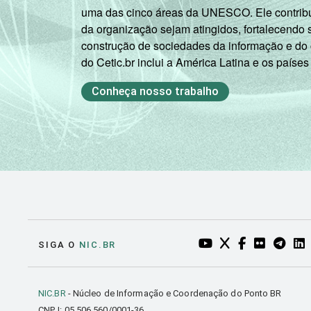
uma das cinco áreas da UNESCO. Ele contribui
da organização sejam atingidos, fortalecendo 
construção de sociedades da informação e do
do Cetic.br inclui a América Latina e os países
Conheça nosso trabalho
YOUTUBE DO NIC.BR
TWITTER DO NIC
FACEBOOK DO
FLICKR DO
TELEGR
LI
SIGA O
NIC.BR
NIC.BR
- Núcleo de Informação e Coordenação do Ponto BR
CNPJ: 05.506.560/0001-36