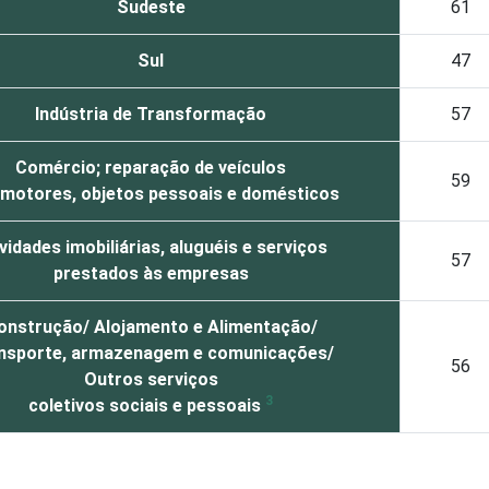
Sudeste
61
Sul
47
Indústria de Transformação
57
Comércio; reparação de veículos
59
motores, objetos pessoais e domésticos
vidades imobiliárias, aluguéis e serviços
57
prestados às empresas
onstrução/ Alojamento e Alimentação/
nsporte, armazenagem e comunicações/
56
Outros serviços
3
coletivos sociais e pessoais
ema operacional de código aberto, com 10 ou mais funcionários