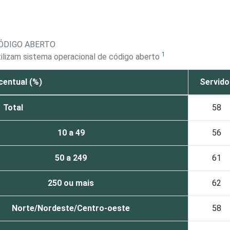
CÓDIGO ABERTO
1
ilizam sistema operacional de código aberto
centual (%)
Servido
Total
58
10 a 49
56
50 a 249
61
250 ou mais
62
Norte/Nordeste/Centro-oeste
58