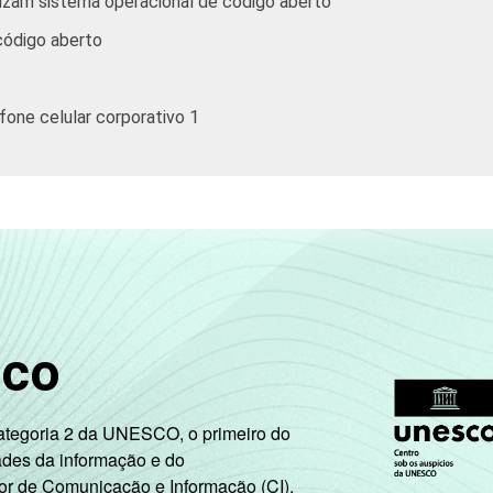
izam sistema operacional de código aberto
código aberto
efone celular corporativo 1
sco
Categoria 2 da UNESCO, o primeiro do
ades da informação e do
or de Comunicação e Informação (CI),