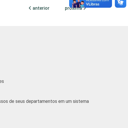
utubro de 2009
anterior
próxima
a e esgoto e Atividades relacionadas e 91
es
cessos de seus departamentos em um sistema