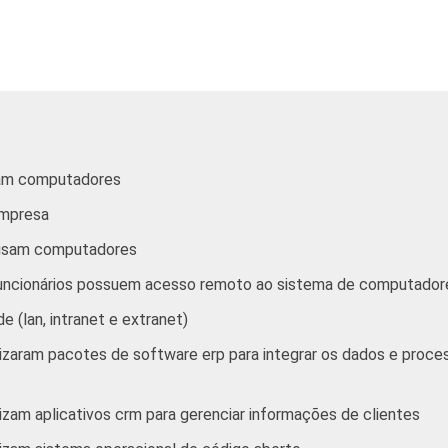
eção O sem os grupos 90 e 91. Respostas referentes a agosto e o
tivos, sociais e pessoais" não reúne os grupos 90-Limpeza urban
roximados
para cada variável este indicador.
sam computadores
empresa
e usam computadores
funcionários possuem acesso remoto ao sistema de computador
 (lan, intranet e extranet)
lizaram pacotes de software erp para integrar os dados e pro
izam aplicativos crm para gerenciar informações de clientes