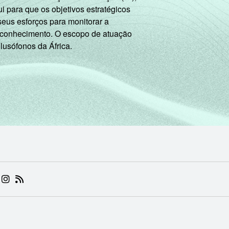
 para que os objetivos estratégicos
seus esforços para monitorar a
 conhecimento. O escopo de atuação
 lusófonos da África.
 (ABRE EM NOVA ABA)
.BR (ABRE EM NOVA ABA)
 NIC.BR (ABRE EM NOVA ABA)
 NIC.BR (ABRE EM NOVA ABA)
AM DO NIC.BR (ABRE EM NOVA ABA)
NKEDIN DO NIC.BR (ABRE EM NOVA ABA)
INSTAGRAM DO NIC.BR (ABRE EM NOVA ABA)
RSS DO NIC.BR (ABRE EM NOVA ABA)