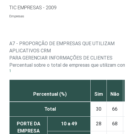
Ir para o conteúdo
TIC EMPRESAS - 2009
Empresas
A7 - PROPORÇÃO DE EMPRESAS QUE UTILIZAM
APLICATIVOS CRM
PARA GERENCIAR INFORMAÇÕES DE CLIENTES
Percentual sobre o total de empresas que utilizam compu
1
NS
Percentual (%)
Sim
Não
Total
30
66
PORTE DA
10 a 49
28
68
EMPRESA