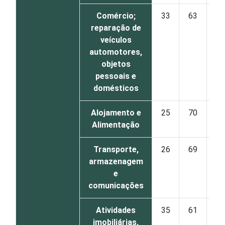
Comércio;
33
63
reparação de
veículos
automotores,
objetos
pessoais e
domésticos
Alojamento e
25
70
Alimentação
Transporte,
26
69
armazenagem
e
comunicações
Atividades
35
61
imobiliárias,