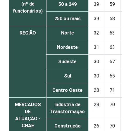
(nº de
50 a 249
39
59
funcionários)
250 ou mais
39
58
REGIÃO
Norte
32
63
Nordeste
31
63
Sudeste
30
67
Sul
30
65
Centro Oeste
28
71
MERCADOS
Indústria de
28
70
DE
Transformação
ATUAÇÃO -
CNAE
Construção
26
70