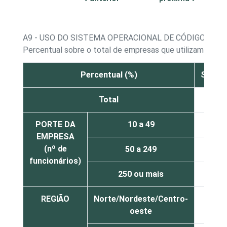
A9 - USO DO SISTEMA OPERACIONAL DE CÓDIGO ABE
Percentual sobre o total de empresas que utilizam sist
Percentual (%)
Servid
Total
58
PORTE DA
10 a 49
54
EMPRESA
(nº de
50 a 249
64
funcionários)
250 ou mais
73
REGIÃO
Norte/Nordeste/Centro-
48
oeste