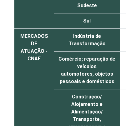
Sudeste
60
Sul
62
MERCADOS
Indústria de
56
DE
Transformação
ATUAÇÃO -
CNAE
Comércio; reparação de
veículos
52
automotores, objetos
pessoais e domésticos
Construção/
Alojamento e
Alimentação/
Transporte,
armazenagem e
comunicações/
65