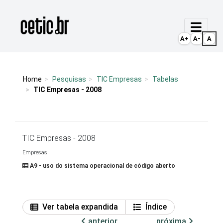
Ir para o conteúdo
Página inicial
A+
A-
A
Home
Pesquisas
TIC Empresas
Tabelas
TIC Empresas - 2008
TIC Empresas - 2008
Empresas
A9 - uso do sistema operacional de código aberto
Ver tabela expandida
Índice
anterior
próxima