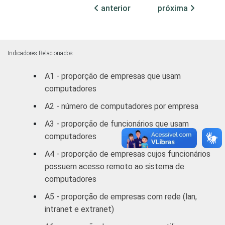
Atividades imobiliárias,
anterior
próxima
aluguéis e serviços
prestados às empresas/
Outros serviços
coletivos sociais e
Indicadores Relacionados
2
pessoais
A1 - proporção de empresas que usam
1
computadores
Base: 864 empresas que utilizam sistema
operacional de código aberto, com 10 ou
A2 - número de computadores por empresa
mais funcionários, que constituem os
A3 - proporção de funcionários que usam
seguintes segmentos da CNAE 1.0: seção D,
computadores
F, G, H, I, K e a seção O sem os grupos 90 e
91. Respostas referentes a
A4 - proporção de empresas cujos funcionários
outubro/novembro de 2008.
possuem acesso remoto ao sistema de
2
Não sabe / Não respondeu.
computadores
3
A categoria "O - Outros serviços coletivos,
A5 - proporção de empresas com rede (lan,
sociais e pessoais" não reúne os grupos 90-
intranet e extranet)
Limpeza urbana e esgoto e Atividades
relacionadas e 91 atividades associativas.