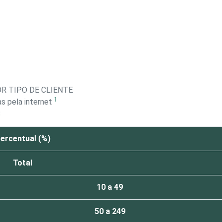
R TIPO DE CLIENTE
1
s pela internet
S
ercentual (%)
Total
10 a 49
50 a 249