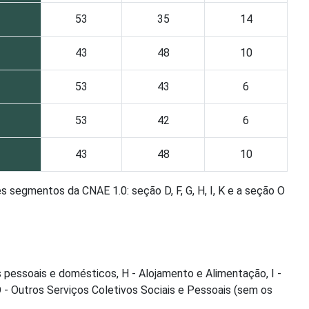
53
35
14
43
48
10
53
43
6
53
42
6
43
48
10
 segmentos da CNAE 1.0: seção D, F, G, H, I, K e a seção O
 pessoais e domésticos, H - Alojamento e Alimentação, I -
 - Outros Serviços Coletivos Sociais e Pessoais (sem os