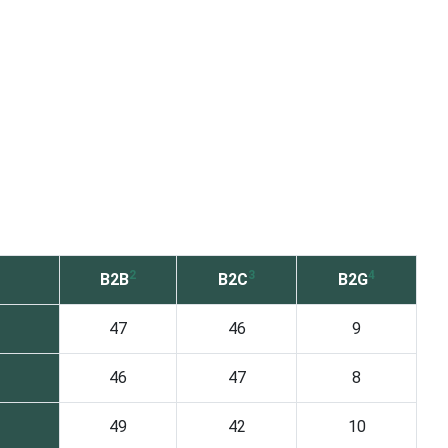
2
3
4
B2B
B2C
B2G
47
46
9
46
47
8
49
42
10