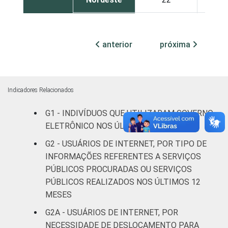
Sul
27
2
anterior
próxima
Norte
22
1
Centro-
30
2
Oeste
Indicadores Relacionados
Sexo
Masculino
28
2
G1 - INDIVÍDUOS QUE UTILIZARAM GOVERNO
ELETRÔNICO NOS ÚLTIMOS 12 MESES
Feminino
26
2
G2 - USUÁRIOS DE INTERNET, POR TIPO DE
INFORMAÇÕES REFERENTES A SERVIÇOS
Grau de
Analfabeto /
PÚBLICOS PROCURADAS OU SERVIÇOS
instrução
Educação
2
PÚBLICOS REALIZADOS NOS ÚLTIMOS 12
infantil
MESES
Fundamental
9
G2A - USUÁRIOS DE INTERNET, POR
NECESSIDADE DE DESLOCAMENTO PARA