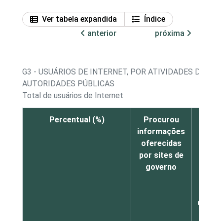
Ver tabela expandida
Índice
anterior
próxima
G3 - USUÁRIOS DE INTERNET, POR ATIVIDADES DE I
AUTORIDADES PÚBLICAS
Total de usuários de Internet
Percentual (%)
Procurou
Real
informações
al
oferecidas
ser
por sites de
púb
governo
como
exem
emi
docum
pe