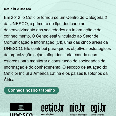
De 60 anos
Cetic.br e Unesco
25
3
ou mais
Em 2012, o Cetic.br tornou-se um Centro de Categoria 2
da UNESCO, o primeiro do tipo dedicado ao
Renda
Até 1 SM
13
desenvolvimento das sociedades da informação e do
Familiar
conhecimento. O Centro está vinculado ao Setor de
Mais de 1
Comunicação e Informação (CI), uma das cinco áreas da
23
1
SM até 2 SM
UNESCO. Ele contribui para que os objetivos estratégicos
da organização sejam atingidos, fortalecendo seus
Mais de 2
esforços para monitorar a construção de sociedades da
27
1
SM até 3 SM
informação e do conhecimento. O escopo de atuação do
Cetic.br inclui a América Latina e os países lusófonos da
Mais de 3
África.
37
3
SM até 5 SM
Conheça nosso trabalho
Mais de 5
SM até 10
39
4
SM