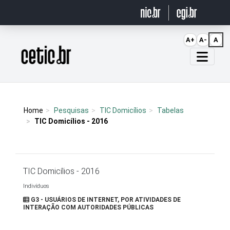
Ir para o conteúdo
A+
A-
A
Página inicial
Home
Pesquisas
TIC Domicílios
Tabelas
TIC Domicílios - 2016
TIC Domicílios - 2016
Indivíduos
G3 - USUÁRIOS DE INTERNET, POR ATIVIDADES DE
INTERAÇÃO COM AUTORIDADES PÚBLICAS