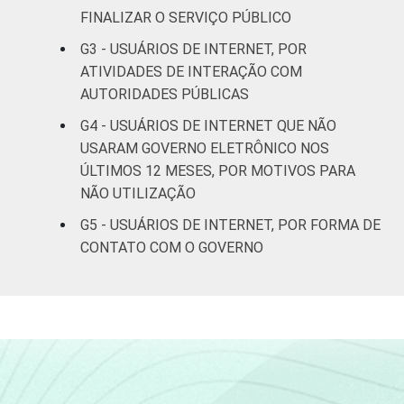
Médio
26
2
FINALIZAR O SERVIÇO PÚBLICO
G3 - USUÁRIOS DE INTERNET, POR
Superior
55
5
ATIVIDADES DE INTERAÇÃO COM
AUTORIDADES PÚBLICAS
Faixa
De 10 a 15
7
etária
anos
G4 - USUÁRIOS DE INTERNET QUE NÃO
USARAM GOVERNO ELETRÔNICO NOS
De 16 a 24
ÚLTIMOS 12 MESES, POR MOTIVOS PARA
25
2
anos
NÃO UTILIZAÇÃO
G5 - USUÁRIOS DE INTERNET, POR FORMA DE
De 25 a 34
35
3
CONTATO COM O GOVERNO
anos
De 35 a 44
35
2
anos
De 45 a 59
29
2
anos