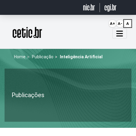
Ir para o conteúdo
A+
A-
A
Página inicial
Home
Publicação
Inteligência Artificial
Publicações