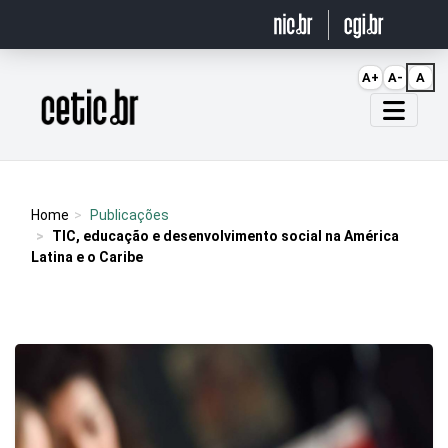
Ir para o conteúdo
A+
A-
A
Página inicial
Home
Publicações
TIC, educação e desenvolvimento social na América
Latina e o Caribe