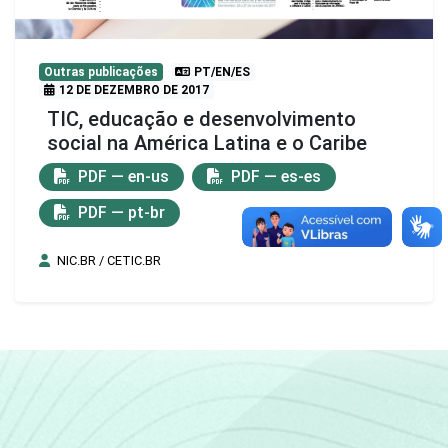
Outras publicações
PT/EN/ES
12 DE DEZEMBRO DE 2017
TIC, educação e desenvolvimento
social na América Latina e o Caribe
PDF — en-us
PDF — es-es
PDF — pt-br
NIC.BR / CETIC.BR