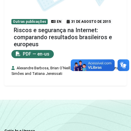
Outras publicações
EN
31 DE AGOSTO DE 2015
Riscos e segurança na Internet:
comparando resultados brasileiros e
europeus
PDF — en-us
Alexandre Barbosa, Brian O’Neill, Cristina Ponte, José Alberto
Simões and Tatiana Jereissati
Cetic.br e Unesco