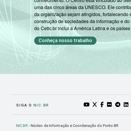
conhecimento. O Centro está vinculado ao Set
uma das cinco áreas da UNESCO. Ele contribui
da organização sejam atingidos, fortalecendo 
construção de sociedades da informação e do
do Cetic.br inclui a América Latina e os países
Conheça nosso trabalho
YOUTUBE DO NIC.BR
TWITTER DO NIC
FACEBOOK DO
FLICKR DO
TELEGR
LI
SIGA O
NIC.BR
NIC.BR
- Núcleo de Informação e Coordenação do Ponto BR