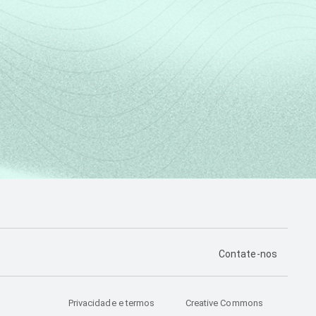
PÁGINA DE CONTA
Contate-nos
Privacidade e termos
Creative Commons