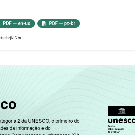
PDF — en-us
PDF — pt-br
tic.br|NIC.br
sco
Categoria 2 da UNESCO, o primeiro do
ades da informação e do