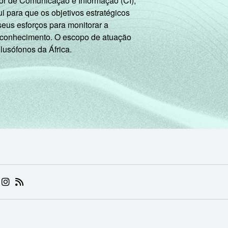
or de Comunicação e Informação (CI),
 para que os objetivos estratégicos
seus esforços para monitorar a
 conhecimento. O escopo de atuação
 lusófonos da África.
 (ABRE EM NOVA ABA)
.BR (ABRE EM NOVA ABA)
 NIC.BR (ABRE EM NOVA ABA)
 NIC.BR (ABRE EM NOVA ABA)
AM DO NIC.BR (ABRE EM NOVA ABA)
NKEDIN DO NIC.BR (ABRE EM NOVA ABA)
INSTAGRAM DO NIC.BR (ABRE EM NOVA ABA)
RSS DO NIC.BR (ABRE EM NOVA ABA)