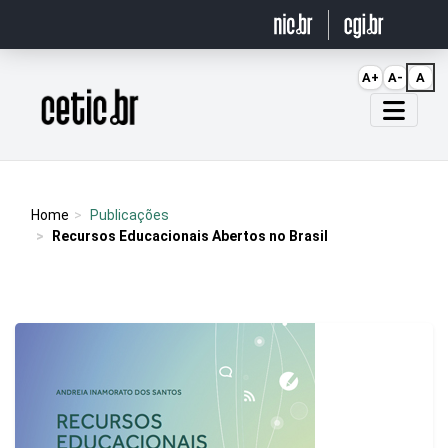
Ir para o conteúdo
A+
A-
A
Página inicial
Home
Publicações
Recursos Educacionais Abertos no Brasil