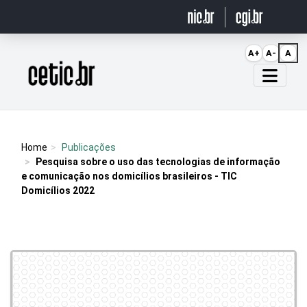
Ir para o conteúdo
A+
A-
A
Página inicial
Home
Publicações
Pesquisa sobre o uso das tecnologias de informação
e comunicação nos domicílios brasileiros - TIC
Domicílios 2022