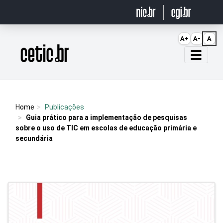
Ir para o conteúdo
A+
A-
A
Página inicial
Home
Publicações
Guia prático para a implementação de pesquisas
sobre o uso de TIC em escolas de educação primária e
secundária