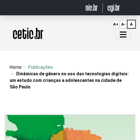
Ir para o conteúdo
A+
A-
A
Página inicial
Home
Publicações
Dinâmicas de gênero no uso das tecnologias digitais:
um estudo com crianças e adolescentes na cidade de
São Paulo