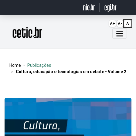
Ir para o conteúdo
A+
A-
A
Página inicial
Home
Publicações
Cultura, educação e tecnologias em debate - Volume 2