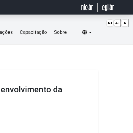
A+
A-
A
Selecionar idioma
cações
Capacitação
Sobre
esenvolvimento da