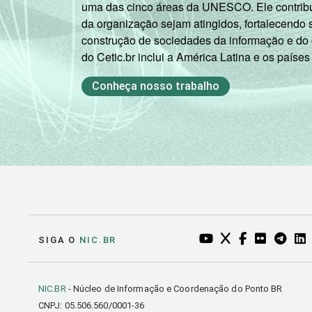
uma das cinco áreas da UNESCO. Ele contribui
da organização sejam atingidos, fortalecendo 
construção de sociedades da informação e do
do Cetic.br inclui a América Latina e os países
Conheça nosso trabalho
YOUTUBE DO NIC.BR
TWITTER DO NIC
FACEBOOK DO
FLICKR DO
TELEGR
LI
SIGA O
NIC.BR
NIC.BR
- Núcleo de Informação e Coordenação do Ponto BR
CNPJ: 05.506.560/0001-36