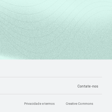
PÁGINA DE CONTA
Contate-nos
Privacidade e termos
Creative Commons