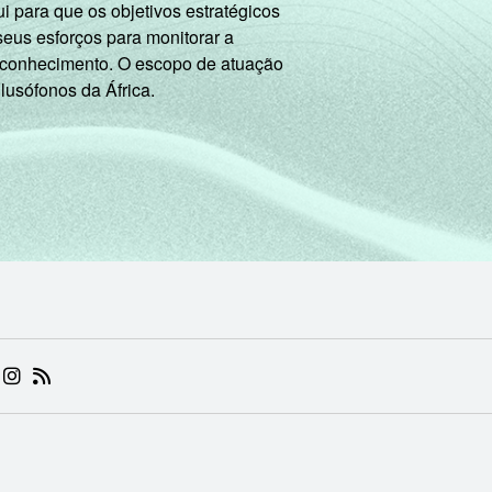
 para que os objetivos estratégicos
seus esforços para monitorar a
 conhecimento. O escopo de atuação
 lusófonos da África.
 (ABRE EM NOVA ABA)
.BR (ABRE EM NOVA ABA)
 NIC.BR (ABRE EM NOVA ABA)
 NIC.BR (ABRE EM NOVA ABA)
AM DO NIC.BR (ABRE EM NOVA ABA)
NKEDIN DO NIC.BR (ABRE EM NOVA ABA)
INSTAGRAM DO NIC.BR (ABRE EM NOVA ABA)
RSS DO NIC.BR (ABRE EM NOVA ABA)