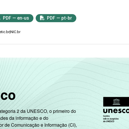
PDF — en-us
PDF — pt-br
tic.br|NIC.br
sco
Categoria 2 da UNESCO, o primeiro do
ades da informação e do
or de Comunicação e Informação (CI),