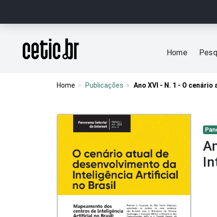
Ir para o conteúdo
Página inicial
Home
Pesq
Home
Publicações
Ano XVI - N. 1 - O cenário
Pan
An
In