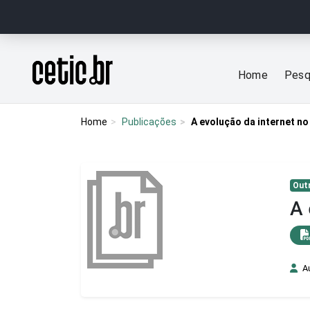
Ir para o conteúdo
Página inicial
Home
Pesq
Home
Publicações
A evolução da internet no
Out
A 
A