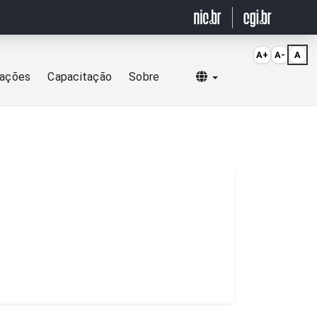
A+
A-
A
Selecionar idioma
cações
Capacitação
Sobre