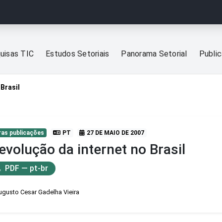
uisas TIC
Estudos Setoriais
Panorama Setorial
Publi
 Brasil
ras publicações
PT
27 DE MAIO DE 2007
evolução da internet no Brasil
PDF — pt-br
ugusto Cesar Gadelha Vieira