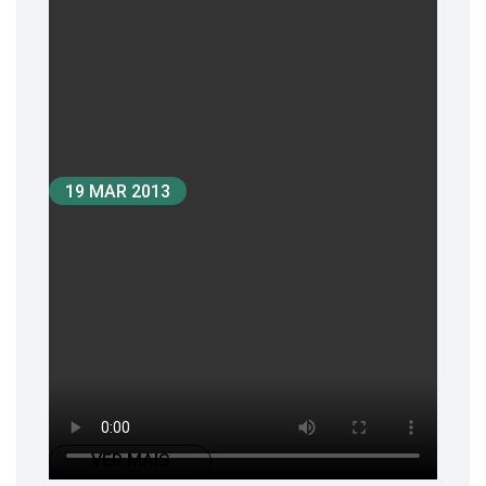
19 MAR 2013
2ª Reunião Extraordinária do
CGI.br - Resultados da pesquisa
"Inclusão Digital no Brasil" e "TIC
Kids Online"
...
VER MAIS