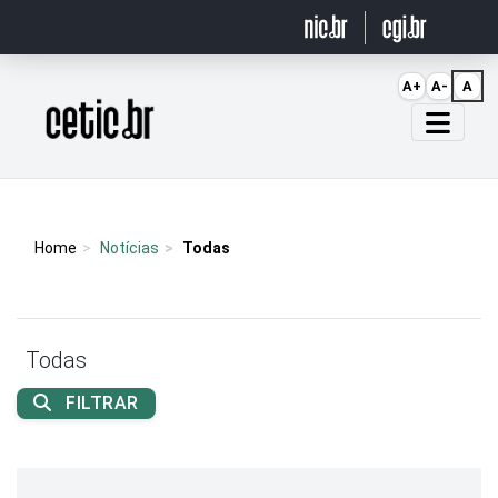
Ir para o conteúdo
A+
A-
A
Página inicial
Home
Notícias
Todas
Todas
FILTRAR