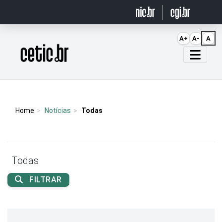
Ir para o conteúdo
A+
A-
A
Página inicial
Home
Notícias
Todas
Todas
FILTRAR