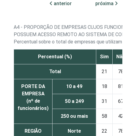
anterior
próxima
A4 - PROPORÇÃO DE EMPRESAS CUJOS FUNCIONÁRIO
POSSUEM ACESSO REMOTO AO SISTEMA DE COMPU
Percentual sobre o total de empresas que utilizam com
Percentual (%)
Sim
Não
N
Total
21
78
PORTE DA
10 a 49
18
81
EMPRESA
(nº de
50 a 249
31
67
funcionários)
250 ou mais
58
42
REGIÃO
Norte
22
78