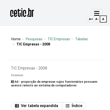
Ir para o conteúdo
Página inicial
A+
A-
A
Home
Pesquisas
TIC Empresas
Tabelas
TIC Empresas - 2008
TIC Empresas - 2008
Empresas
A4 - proporção de empresas cujos funcionários possuem
acesso remoto ao sistema de computadores
Ver tabela expandida
Índice