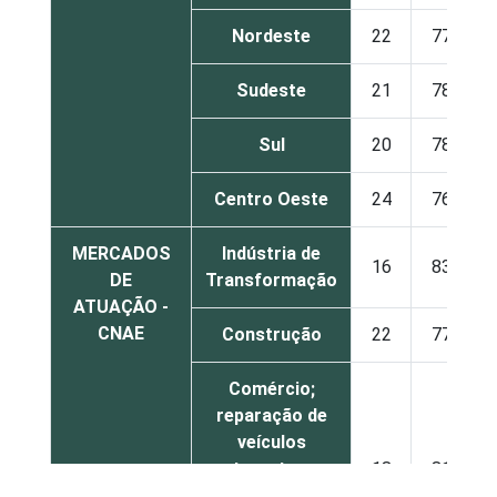
Nordeste
22
77
Sudeste
21
78
Sul
20
78
Centro Oeste
24
76
MERCADOS
Indústria de
16
83
DE
Transformação
ATUAÇÃO -
CNAE
Construção
22
77
Comércio;
reparação de
veículos
automotores,
18
81
objetos