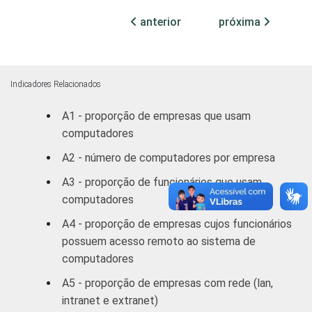
pessoais e
anterior
próxima
domésticos
Alojamento e
25
74
Alimentação
Indicadores Relacionados
A1 - proporção de empresas que usam
Transporte,
computadores
armazenagem
27
73
e
A2 - número de computadores por empresa
comunicações
A3 - proporção de funcionários que usam
computadores
Atividades
imobiliárias,
A4 - proporção de empresas cujos funcionários
aluguéis e
possuem acesso remoto ao sistema de
35
64
serviços
computadores
prestados às
A5 - proporção de empresas com rede (lan,
empresas
intranet e extranet)