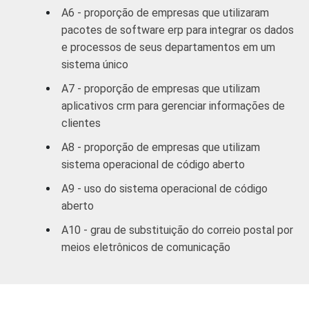
Outros
25
75
A6 - proporção de empresas que utilizaram
serviços
pacotes de software erp para integrar os dados
coletivos
e processos de seus departamentos em um
sociais e
sistema único
3
pessoais
A7 - proporção de empresas que utilizam
aplicativos crm para gerenciar informações de
1
Base: 3.273 empresas que utilizam
clientes
computadores, com 10 ou mais funcionários,
que constituem os seguintes segmentos da
A8 - proporção de empresas que utilizam
CNAE 1.0: seção D, F, G, H, I, K e a seção O
sistema operacional de código aberto
sem os grupos 90 e 91. Respostas
A9 - uso do sistema operacional de código
referentes a outubro/novembro de 2008.
aberto
2
Não sabe / Não respondeu.
3
A categoria "O - Outros serviços coletivos,
A10 - grau de substituição do correio postal por
sociais e pessoais" não reúne os grupos 90-
meios eletrônicos de comunicação
Limpeza urbana e esgoto e Atividades
relacionadas e 91 atividades associativas.
Veja a tabela de
erros estatísticos
aproximados
para cada variável este