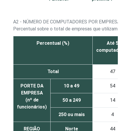
A2 - NÚMERO DE COMPUTADORES POR EMPRESA
Percentual sobre o total de empresas que utilizam com
Percentual (%)
Até 5
computadores
Total
47
PORTE DA
10 a 49
54
EMPRESA
(nº de
50 a 249
14
funcionários)
250 ou mais
4
REGIÃO
Norte
44