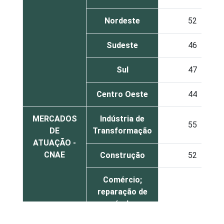
Nordeste
52
Sudeste
46
Sul
47
Centro Oeste
44
MERCADOS
Indústria de
55
DE
Transformação
ATUAÇÃO -
CNAE
Construção
52
Comércio;
reparação de
veículos
automotores,
45