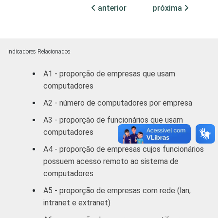
objetos
anterior
próxima
pessoais e
domésticos
Alojamento e
Indicadores Relacionados
59
Alimentação
A1 - proporção de empresas que usam
computadores
Transporte,
armazenagem
A2 - número de computadores por empresa
46
e
A3 - proporção de funcionários que usam
comunicações
computadores
Atividades
A4 - proporção de empresas cujos funcionários
imobiliárias,
possuem acesso remoto ao sistema de
aluguéis e
computadores
27
serviços
A5 - proporção de empresas com rede (lan,
prestados às
intranet e extranet)
empresas