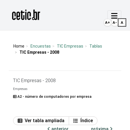
Ir para o conteúdo
Página inicial
A+
A-
A
Home
Encuestas
TIC Empresas
Tablas
TIC Empresas - 2008
TIC Empresas - 2008
Empresas
A2 - número de computadores por empresa
Ver tabla ampliada
Índice
anterior
próxima