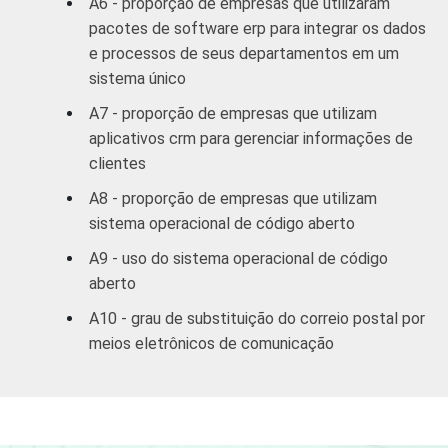
A6 - proporção de empresas que utilizaram
Outros
53
pacotes de software erp para integrar os dados
serviços
e processos de seus departamentos em um
coletivos
sistema único
sociais e
A7 - proporção de empresas que utilizam
2
pessoais
aplicativos crm para gerenciar informações de
clientes
1
Base: 3.273 empresas que utilizam
computadores, com 10 ou mais funcionários,
A8 - proporção de empresas que utilizam
que constituem os seguintes segmentos da
sistema operacional de código aberto
CNAE 1.0: seção D, F, G, H, I, K e a seção O
A9 - uso do sistema operacional de código
sem os grupos 90 e 91. Respostas
aberto
referentes a outubro/novembro de 2008.
2
A categoria "O - Outros serviços coletivos,
A10 - grau de substituição do correio postal por
sociais e pessoais" não reúne os grupos 90-
meios eletrônicos de comunicação
Limpeza urbana e esgoto e Atividades
relacionadas e 91 atividades associativas.
Veja a tabela de
erros estatísticos
aproximados
para cada variável este