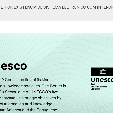
DE, POR EXISTÊNCIA DE SISTEMA ELETRÔNICO COM INTERO
nesco
enter, the first of its kind
nd knowledge societies. The Center is
CI) Sector, one of UNESCO’s five
ganization’s strategic objectives by
ng of information and knowledge
Latin America and the Portuguese-