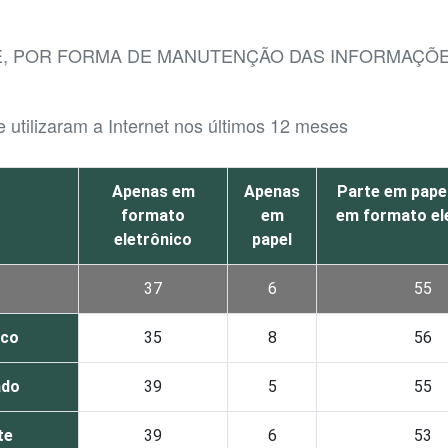
E, POR FORMA DE MANUTENÇÃO DAS INFORMAÇÕE
 utilizaram a Internet nos últimos 12 meses
Apenas em
Apenas
Parte em papel
formato
em
em formato el
eletrônico
papel
37
6
55
ico
35
8
56
ado
39
5
55
te
39
6
53