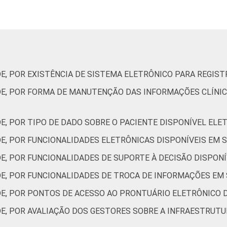
 terapia
S
41
1
57
UBS
35
9
54
DE, POR EXISTÊNCIA DE SISTEMA ELETRÔNICO PARA REGIS
tal
45
5
50
DE, POR FORMA DE MANUTENÇÃO DAS INFORMAÇÕES CLÍNI
ior
34
7
57
DE, POR TIPO DE DADO SOBRE O PACIENTE DISPONÍVEL EL
nação do Ponto BR. (2024). Pesquisa sobre o uso das tecnolog
 TIC Saúde 2024 [Tabelas].
DE, POR FUNCIONALIDADES ELETRÔNICAS DISPONÍVEIS EM 
E, POR FUNCIONALIDADES DE SUPORTE À DECISÃO DISPON
DE, POR FUNCIONALIDADES DE TROCA DE INFORMAÇÕES EM
DE, POR PONTOS DE ACESSO AO PRONTUÁRIO ELETRÔNICO 
E, POR AVALIAÇÃO DOS GESTORES SOBRE A INFRAESTRUTU