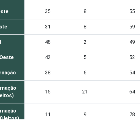
ste
35
8
55
ste
31
8
59
l
48
2
49
Oeste
42
5
52
rnação
38
6
54
rnação
15
21
64
leitos)
rnação
11
9
78
0 leitos)
 apoio à
38
3
55