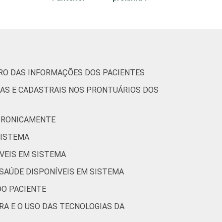
1
0
0
1
0
1
TRO DAS INFORMAÇÕES DOS PACIENTES
0
0
0
CAS E CADASTRAIS NOS PRONTUÁRIOS DOS
1
0
1
ETRONICAMENTE
ias de informação e comunicação nos
SISTEMA
ÍVEIS EM SISTEMA
 SAÚDE DISPONÍVEIS EM SISTEMA
DO PACIENTE
RA E O USO DAS TECNOLOGIAS DA