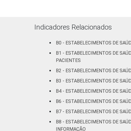
diagnose e
IDENTIFICAÇÃO DE
UB
UNIDADE BÁSICA DE
Indicadores Relacionados
SAÚDE
Não 
B0 - ESTABELECIMENTOS DE SAÚ
LOCALIZAÇÃO
Capi
B1 - ESTABELECIMENTOS DE SAÚ
Inter
PACIENTES
B2 - ESTABELECIMENTOS DE SAÚ
Fonte: Núcleo de Informação e Coorde
estabelecimentos de saúde brasileiros:
B3 - ESTABELECIMENTOS DE SAÚ
B4 - ESTABELECIMENTOS DE SAÚD
B6 - ESTABELECIMENTOS DE SAÚ
B7 - ESTABELECIMENTOS DE SAÚ
B8 - ESTABELECIMENTOS DE SAÚD
INFORMAÇÃO