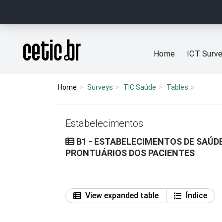
Ir para o conteúdo
Página inicial
Home
ICT Surv
Home
Surveys
TIC Saúde
Tables
Estabelecimentos
B1 - ESTABELECIMENTOS DE SAÚD
PRONTUÁRIOS DOS PACIENTES
View expanded table
Índice