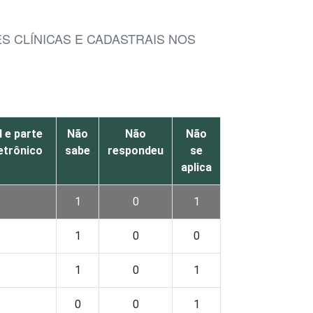
S CLÍNICAS E CADASTRAIS NOS
 e parte
Não
Não
Não
etrônico
sabe
respondeu
se
aplica
1
0
1
1
0
0
1
0
1
0
0
1