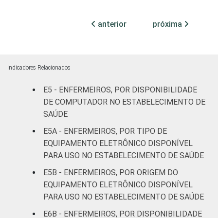
internação
33
(até 50
anterior
próxima
leitos)
Com
internação
11
Indicadores Relacionados
(mais de
50 leitos)
E5 - ENFERMEIROS, POR DISPONIBILIDADE
DE COMPUTADOR NO ESTABELECIMENTO DE
Serviço de
SAÚDE
apoio à
-
E5A - ENFERMEIROS, POR TIPO DE
diagnose e
EQUIPAMENTO ELETRÔNICO DISPONÍVEL
terapia
PARA USO NO ESTABELECIMENTO DE SAÚDE
IDENTIFICAÇÃO DE
UBS
9
E5B - ENFERMEIROS, POR ORIGEM DO
UNIDADE BÁSICA
EQUIPAMENTO ELETRÔNICO DISPONÍVEL
DE SAÚDE
Não UBS
17
PARA USO NO ESTABELECIMENTO DE SAÚDE
E6B - ENFERMEIROS, POR DISPONIBILIDADE
FAIXA ETÁRIA
Até 30