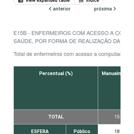
View expanded table
Índice
anterior
próxima
E15B - ENFERMEIROS COM ACESSO A COMP
SAÚDE, POR FORMA DE REALIZAÇÃO DA PR
Total de enfermeiros com acesso a computador n
Percentual (%)
Manualmente
TOTAL
15
ESFERA
Público
18