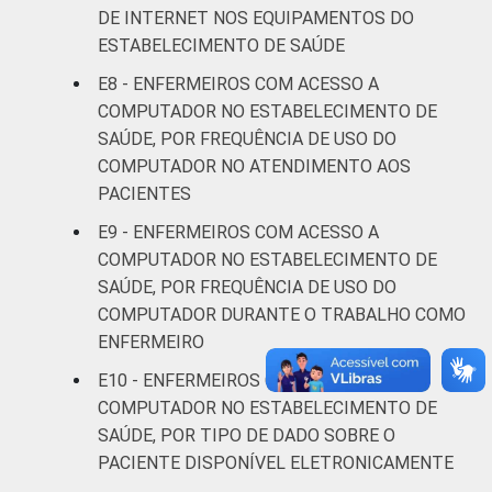
11
DE INTERNET NOS EQUIPAMENTOS DO
anos
ESTABELECIMENTO DE SAÚDE
De 31 a 40
E8 - ENFERMEIROS COM ACESSO A
19
anos
COMPUTADOR NO ESTABELECIMENTO DE
SAÚDE, POR FREQUÊNCIA DE USO DO
De 41
COMPUTADOR NO ATENDIMENTO AOS
anos ou
13
PACIENTES
mais
E9 - ENFERMEIROS COM ACESSO A
COMPUTADOR NO ESTABELECIMENTO DE
LOCALIZAÇÃO
Capital
8
SAÚDE, POR FREQUÊNCIA DE USO DO
COMPUTADOR DURANTE O TRABALHO COMO
Interior
19
ENFERMEIRO
Fonte: Núcleo de Informação e Coordenação
E10 - ENFERMEIROS COM ACESSO A
do Ponto BR. (2024). Pesquisa sobre o uso
COMPUTADOR NO ESTABELECIMENTO DE
das tecnologias de informação e
SAÚDE, POR TIPO DE DADO SOBRE O
comunicação nos estabelecimentos de
PACIENTE DISPONÍVEL ELETRONICAMENTE
saúde brasileiros: TIC Saúde 2024 [Tabelas].