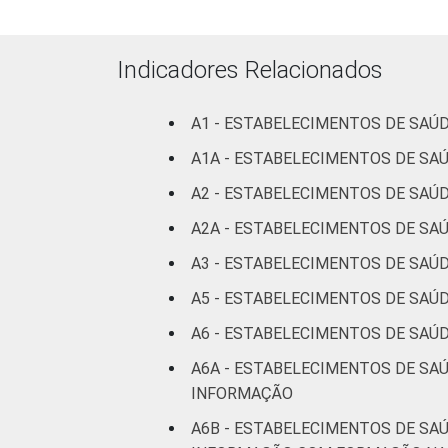
(até 50
leitos)
Indicadores Relacionados
Com
internação
6
(mais de
A1 - ESTABELECIMENTOS DE SAÚ
50 leitos)
A1A - ESTABELECIMENTOS DE S
A2 - ESTABELECIMENTOS DE SAÚ
Serviço de
apoio à
A2A - ESTABELECIMENTOS DE SA
5
diagnose e
A3 - ESTABELECIMENTOS DE SAÚD
terapia
A5 - ESTABELECIMENTOS DE SAÚ
IDENTIFICAÇÃO DE
UBS
1
A6 - ESTABELECIMENTOS DE SAÚ
UNIDADE BÁSICA
DE SAÚDE
Não UBS
4
A6A - ESTABELECIMENTOS DE SA
INFORMAÇÃO
LOCALIZAÇÃO
Capital
4
A6B - ESTABELECIMENTOS DE SA