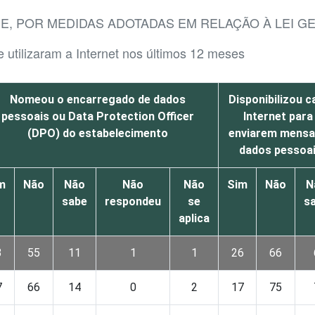
DE, POR MEDIDAS ADOTADAS EM RELAÇÃO À LEI 
 utilizaram a Internet nos últimos 12 meses
Nomeou o encarregado de dados
Disponibilizou c
pessoais ou Data Protection Officer
Internet para
(DPO) do estabelecimento
enviarem mensa
dados pessoai
m
Não
Não
Não
Não
Sim
Não
N
sabe
respondeu
se
s
aplica
3
55
11
1
1
26
66
7
66
14
0
2
17
75