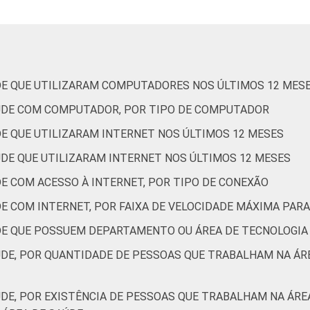
1
36
0
0
4
34
54
DE QUE UTILIZARAM COMPUTADORES NOS ÚLTIMOS 12 MES
AÚDE COM COMPUTADOR, POR TIPO DE COMPUTADOR
DE QUE UTILIZARAM INTERNET NOS ÚLTIMOS 12 MESES
ÚDE QUE UTILIZARAM INTERNET NOS ÚLTIMOS 12 MESES
5
35
9
0
1
47
48
E COM ACESSO À INTERNET, POR TIPO DE CONEXÃO
DE COM INTERNET, POR FAIXA DE VELOCIDADE MÁXIMA PA
7
67
14
1
2
17
74
DE QUE POSSUEM DEPARTAMENTO OU ÁREA DE TECNOLOGIA
1
48
9
0
1
31
62
ÚDE, POR QUANTIDADE DE PESSOAS QUE TRABALHAM NA Á
8
43
8
1
0
38
53
ÚDE, POR EXISTÊNCIA DE PESSOAS QUE TRABALHAM NA ÁR