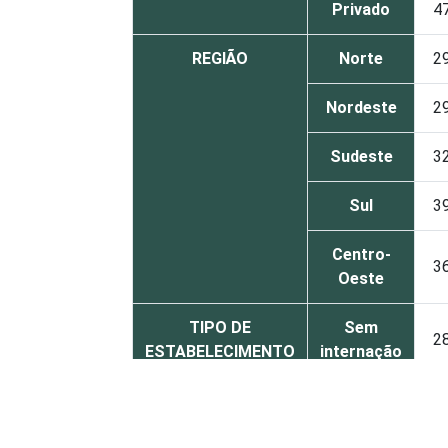
Privado
4
REGIÃO
Norte
2
Nordeste
2
Sudeste
3
Sul
3
Centro-
3
Oeste
TIPO DE
Sem
2
ESTABELECIMENTO
internação
Com
internação
3