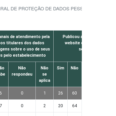
GERAL DE PROTEÇÃO DE DADOS PESSOAIS
anais de atendimento pela
Publicou a política de priv
 os titulares dos dados
website do estabelecimen
gens sobre o uso de seus
secretaria de saúd
s pelo estabelecimento
ão
Não
Não
Sim
Não
Não
Não
abe
respondeu
se
sabe
respon
aplica
6
0
1
26
60
12
0
7
0
2
20
64
15
0