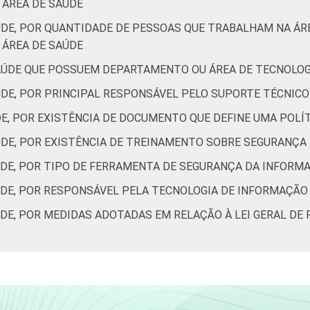
ÁREA DE SAÚDE
8
58
11
1
2
23
70
ÚDE, POR QUANTIDADE DE PESSOAS QUE TRABALHAM NA Á
ÁREA DE SAÚDE
de Estudos para o Desenvolvimento da Sociedade da Informação 
ão nos estabelecimentos de saúde brasileiros – TIC Saúde 202
AÚDE QUE POSSUEM DEPARTAMENTO OU ÁREA DE TECNOLO
ÚDE, POR PRINCIPAL RESPONSÁVEL PELO SUPORTE TÉCNIC
DE, POR EXISTÊNCIA DE DOCUMENTO QUE DEFINE UMA POL
ÚDE, POR EXISTÊNCIA DE TREINAMENTO SOBRE SEGURANÇA
ÚDE, POR TIPO DE FERRAMENTA DE SEGURANÇA DA INFORM
ÚDE, POR RESPONSÁVEL PELA TECNOLOGIA DE INFORMAÇÃO
ÚDE, POR MEDIDAS ADOTADAS EM RELAÇÃO À LEI GERAL DE