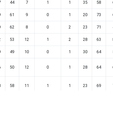
7
44
7
1
1
35
58
9
61
9
0
1
20
73
9
62
8
0
2
23
71
2
53
12
1
2
28
63
9
49
10
0
1
30
64
6
50
12
0
1
28
64
8
58
11
1
1
23
69
1
60
8
0
1
25
69