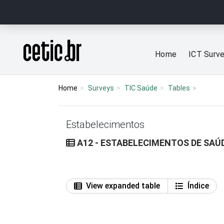
Ir para o conteúdo
Página inicial
Home
ICT Surv
Home
Surveys
TIC Saúde
Tables
Estabelecimentos
A12 - ESTABELECIMENTOS DE SAÚD
View expanded table
Índice