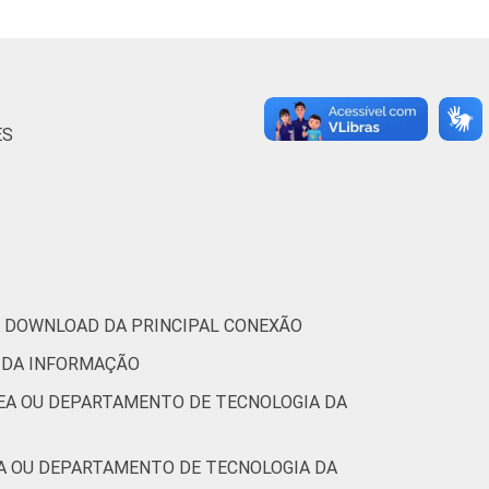
8
0
4
28
54
14
0
ES
4
0
1
35
54
10
0
RA DOWNLOAD DA PRINCIPAL CONEXÃO
7
0
2
20
64
14
0
 DA INFORMAÇÃO
6
0
1
29
58
11
0
REA OU DEPARTAMENTO DE TECNOLOGIA DA
9
0
0
37
47
16
0
EA OU DEPARTAMENTO DE TECNOLOGIA DA