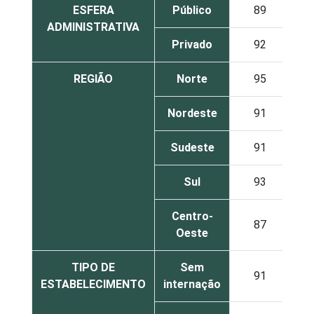
ESFERA
Público
89
3
ADMINISTRATIVA
Privado
92
2
REGIÃO
Norte
95
1
Nordeste
91
2
Sudeste
91
2
Sul
93
3
Centro-
87
1
Oeste
TIPO DE
Sem
91
1
ESTABELECIMENTO
internação