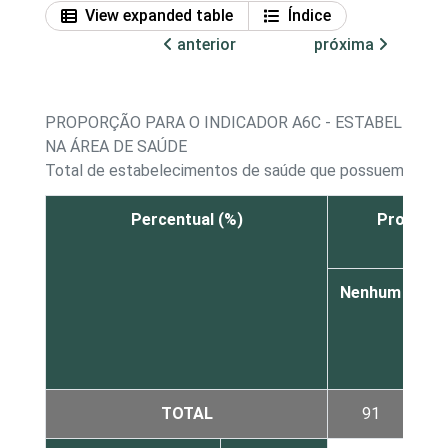
View expanded table
Índice
anterior
próxima
PROPORÇÃO PARA O INDICADOR A6C - ESTABELECI
NA ÁREA DE SAÚDE
Total de estabelecimentos de saúde que possuem depar
Percentual (%)
Profissi
Nenhum
De
1
a
3
TOTAL
91
2