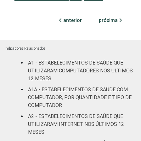
Com
internação
88
2
(até 50
anterior
próxima
leitos)
Com
internação
Indicadores Relacionados
97
1
(mais de
A1 - ESTABELECIMENTOS DE SAÚDE QUE
50 leitos)
UTILIZARAM COMPUTADORES NOS ÚLTIMOS
Serviço de
12 MESES
apoio à
A1A - ESTABELECIMENTOS DE SAÚDE COM
90
5
diagnose e
COMPUTADOR, POR QUANTIDADE E TIPO DE
terapia
COMPUTADOR
LOCALIZAÇÃO
A2 - ESTABELECIMENTOS DE SAÚDE QUE
Capital
97
1
UTILIZARAM INTERNET NOS ÚLTIMOS 12
Interior
88
3
MESES