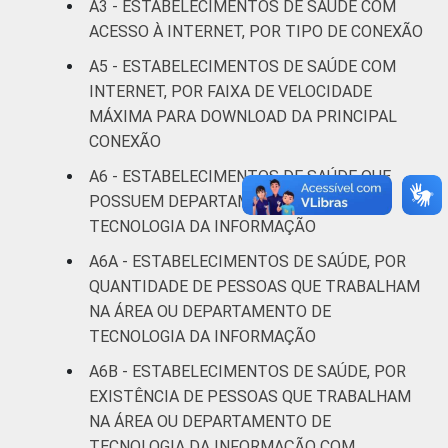
A3 - ESTABELECIMENTOS DE SAÚDE COM
Fonte: CGI.br/NIC.br, Centro Regional de
ACESSO À INTERNET, POR TIPO DE CONEXÃO
Estudos para o Desenvolvimento da
A5 - ESTABELECIMENTOS DE SAÚDE COM
Sociedade da Informação (Cetic.br),
INTERNET, POR FAIXA DE VELOCIDADE
Pesquisa sobre o uso das tecnologias de
MÁXIMA PARA DOWNLOAD DA PRINCIPAL
informação e comunicação nos
CONEXÃO
estabelecimentos de saúde brasileiros - TIC
Saúde 2017.
A6 - ESTABELECIMENTOS DE SAÚDE QUE
POSSUEM DEPARTAMENTO OU ÁREA DE
TECNOLOGIA DA INFORMAÇÃO
A6A - ESTABELECIMENTOS DE SAÚDE, POR
QUANTIDADE DE PESSOAS QUE TRABALHAM
NA ÁREA OU DEPARTAMENTO DE
TECNOLOGIA DA INFORMAÇÃO
A6B - ESTABELECIMENTOS DE SAÚDE, POR
EXISTÊNCIA DE PESSOAS QUE TRABALHAM
NA ÁREA OU DEPARTAMENTO DE
TECNOLOGIA DA INFORMAÇÃO COM