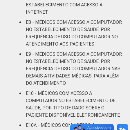
ESTABELECIMENTO COM ACESSO À
De 51
INTERNET
anos ou
55
mais
E8 - MÉDICOS COM ACESSO A COMPUTADOR
NO ESTABELECIMENTO DE SAÚDE, POR
LOCALIZAÇÃO
Capital
41
FREQUÊNCIA DE USO DO COMPUTADOR NO
ATENDIMENTO AOS PACIENTES
Interior
43
E9 - MÉDICOS COM ACESSO A COMPUTADOR
NO ESTABELECIMENTO DE SAÚDE, POR
¹Cada item apresentado se refere apenas
FREQUÊNCIA DE USO DO COMPUTADOR NAS
aos resultados da alternativa "Sim".
DEMAIS ATIVIDADES MÉDICAS, PARA ALÉM
DO ATENDIMENTO
Fonte: CGI.br/NIC.br, Centro Regional de
Estudos para o Desenvolvimento da
E10 - MÉDICOS COM ACESSO A
Sociedade da Informação (Cetic.br),
COMPUTADOR NO ESTABELECIMENTO DE
Pesquisa sobre o uso das Tecnologias de
SAÚDE, POR TIPO DE DADO SOBRE O
Informação e Comunicação nos
PACIENTE DISPONÍVEL ELETRONICAMENTE
estabelecimentos de saúde brasileiros - TIC
E10A - MÉDICOS COM ACESSO A
Saúde 2016.