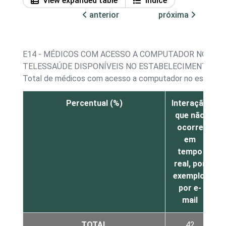
View expanded table
Índice
anterior
próxima
E14 - MÉDICOS COM ACESSO A COMPUTADOR NO EST
TELESSAÚDE DISPONÍVEIS NO ESTABELECIMENTO
Total de médicos com acesso a computador no estabel
Percentual (%)
Interação
E
que não
ocorre
d
em
e
tempo
real, por
exemplo,
por e-
mail
TOTAL
42