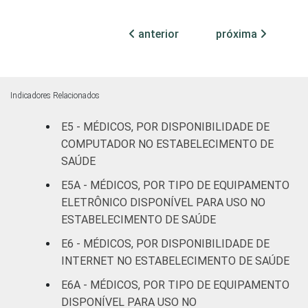
Com
anterior
próxima
internação
41
(até 50
leitos)
Indicadores Relacionados
Com
internação
E5 - MÉDICOS, POR DISPONIBILIDADE DE
38
(mais de
COMPUTADOR NO ESTABELECIMENTO DE
50 leitos)
SAÚDE
E5A - MÉDICOS, POR TIPO DE EQUIPAMENTO
SADT
49
ELETRÔNICO DISPONÍVEL PARA USO NO
ESTABELECIMENTO DE SAÚDE
FAIXA ETÁRIA
Até 35
39
anos
E6 - MÉDICOS, POR DISPONIBILIDADE DE
INTERNET NO ESTABELECIMENTO DE SAÚDE
De 36 a 50
E6A - MÉDICOS, POR TIPO DE EQUIPAMENTO
36
anos
DISPONÍVEL PARA USO NO