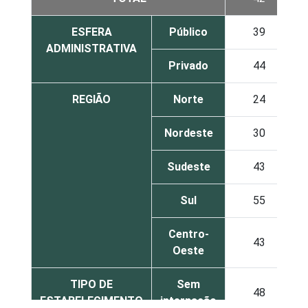
ESFERA
Público
39
ADMINISTRATIVA
Privado
44
REGIÃO
Norte
24
Nordeste
30
Sudeste
43
Sul
55
Centro-
43
Oeste
TIPO DE
Sem
48
ESTABELECIMENTO
internação