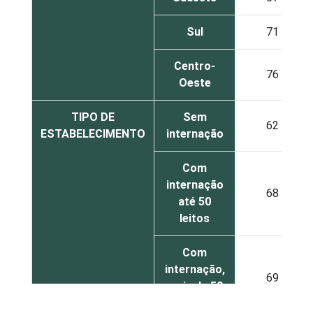
Sul
71
Centro-
76
Oeste
TIPO DE
Sem
62
ESTABELECIMENTO
internação
Com
internação
68
até 50
leitos
Com
internação,
69
mais de 50
leitos