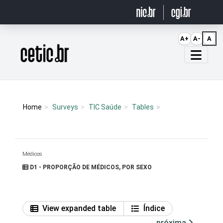
Ir para o conteúdo
A+
A-
A
Página inicial
Home
Surveys
TIC Saúde
Tables
Médicos
D1 - PROPORÇÃO DE MÉDICOS, POR SEXO
View expanded table
Índice
próxima