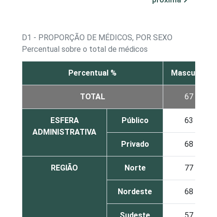
D1 - PROPORÇÃO DE MÉDICOS, POR SEXO
Percentual sobre o total de médicos
Percentual %
Masculino
TOTAL
67
ESFERA
Público
63
ADMINISTRATIVA
Privado
68
REGIÃO
Norte
77
Nordeste
68
Sudeste
57