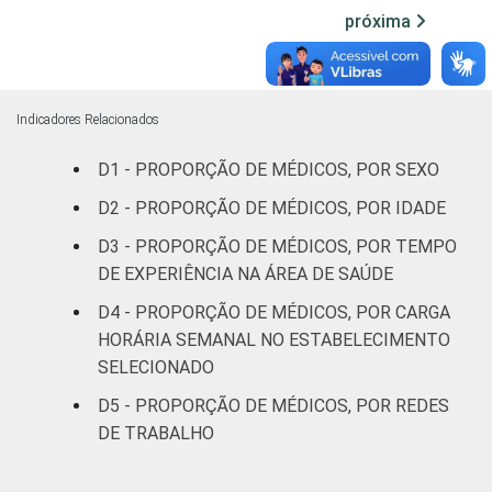
próxima
Não
60
classificado
FAIXA ETÁRIA
Até 35 anos
63
Indicadores Relacionados
D1 - PROPORÇÃO DE MÉDICOS, POR SEXO
36 a 50
65
anos
D2 - PROPORÇÃO DE MÉDICOS, POR IDADE
D3 - PROPORÇÃO DE MÉDICOS, POR TEMPO
51 anos ou
74
DE EXPERIÊNCIA NA ÁREA DE SAÚDE
mais
D4 - PROPORÇÃO DE MÉDICOS, POR CARGA
LOCALIZAÇÃO
Capital
70
HORÁRIA SEMANAL NO ESTABELECIMENTO
SELECIONADO
Interior
62
D5 - PROPORÇÃO DE MÉDICOS, POR REDES
DE TRABALHO
Base: 1.081.866 médicos . Dados coletados
entre novembro de 2015 e junho de 2016.